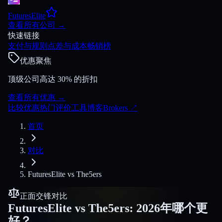
FuturesElite
查看所有公司
→
快速链接
支付与规则
点差与成本
畅销榜
优惠聚焦
顶级公司高达 30% 的折扣
查看所有优惠
→
比较
优惠
热门
评价
工具
博客
Brokers
↗
首页
对比
FuturesElite
vs
The5ers
正面交锋对比
FuturesElite
vs
The5ers
:
2026年哪个更
好？