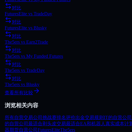
对比
FuturesElite
vs
TradeDay
对比
FuturesElite
vs
Blusky
对比
The5ers
vs
Earn2Trade
对比
The5ers
vs
My Funded Futures
对比
The5ers
vs
TradeDay
对比
The5ers
vs
Blusky
查看所有比较
浏览相关内容
所有自营交易公司
挑战赛
排名
评价
出金
交易规则
IT的自营公司
的自营公司
最适合剥头皮交易
最适合EA和机器人
真实成本计
器
期货自营公司
FuturesElite
The5ers