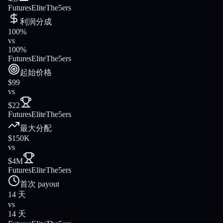
FuturesElite
The5ers
利润分成
100%
vs
100%
FuturesElite
The5ers
起始价格
$99
vs
$22
FuturesElite
The5ers
最大分配
$150K
vs
$4M
FuturesElite
The5ers
首次 payout
14 天
vs
14 天