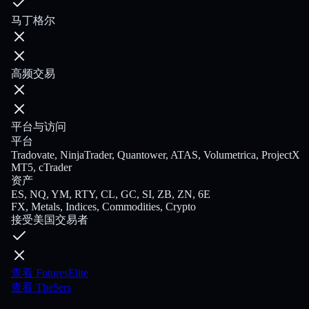
马丁格尔
高频交易
平台与访问
平台
Tradovate, NinjaTrader, Quantower, ATAS, Volumetrica, ProjectX
MT5, cTrader
资产
ES, NQ, YM, RTY, CL, GC, SI, ZB, ZN, 6E
FX, Metals, Indices, Commodities, Crypto
接受美国交易者
查看 FuturesElite
查看 The5ers