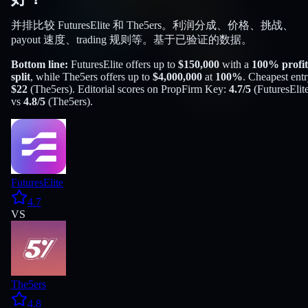
并排比较 FuturesElite 和 The5ers。利润分成、价格、挑战、
payout 速度、trading 规则等。基于已验证的数据。
Bottom line:
FuturesElite
offers up to
$
150,000
with a
100
% profit
split
, while
The5ers
offers up to
$
4,000,000
at
100
%
. Cheapest entr
$
22
(
The5ers
). Editorial scores on PropFirm Key:
4.7
/5
(
FuturesElit
vs
4.8
/5
(
The5ers
).
FuturesElite
4.7
VS
The5ers
4.8