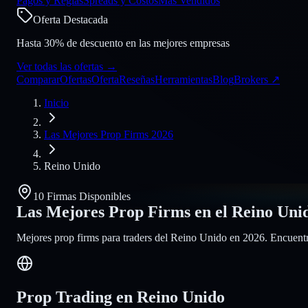
Pagos y Reglas
Spreads y Costos
Más Vendidos
Oferta Destacada
Hasta 30% de descuento en las mejores empresas
Ver todas las ofertas
→
Comparar
Ofertas
Oferta
Reseñas
Herramientas
Blog
Brokers
↗
Inicio
Las Mejores Prop Firms 2026
Reino Unido
10 Firmas Disponibles
Las Mejores Prop Firms en el Reino Uni
Mejores prop firms para traders del Reino Unido en 2026. Encuentre
Prop Trading en Reino Unido