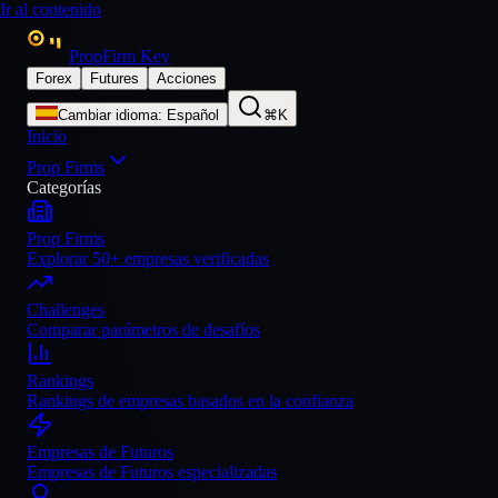
Ir al contenido
PropFirm Key
Forex
Futures
Acciones
Cambiar idioma
:
Español
⌘K
Inicio
Prop Firms
Categorías
Prop Firms
Explorar 50+ empresas verificadas
Challenges
Comparar parámetros de desafíos
Rankings
Rankings de empresas basados en la confianza
Empresas de Futuros
Empresas de Futuros especializadas