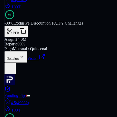
HOT
94
-
30
%
Exclusive Discount on FXIFY Challenges
PFK
Asign.
$4.0M
Reparto
90%
Pago
Mensual / Quincenal
Visitar
Detalles
Funding Pips
4.5
(
49082
)
HOT