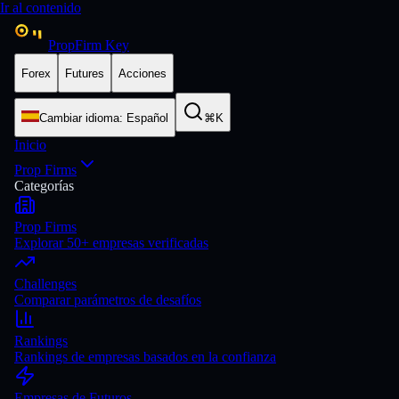
Ir al contenido
PropFirm Key
Forex
Futures
Acciones
Cambiar idioma
:
Español
⌘K
Inicio
Prop Firms
Categorías
Prop Firms
Explorar 50+ empresas verificadas
Challenges
Comparar parámetros de desafíos
Rankings
Rankings de empresas basados en la confianza
Empresas de Futuros