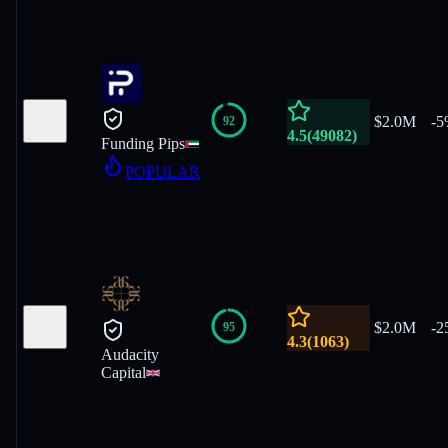
$2.0M
-
5
92
4.5
(
49082
)
Funding Pips
POPULAR
$2.0M
-
2
95
4.3
(
1063
)
Audacity
Capital