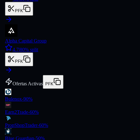
PFK
Alpha Capital Group
4.7
|
80
% split
PFK
Ofertas Activas
PFK
Bulenox
-
90
%
Earn2Trade
-
60
%
PropShopTrader
-
60
%
Blue Guardian
-
50
%