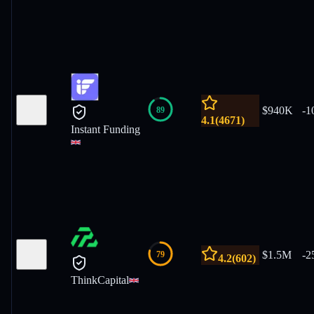
$940K
-
1
89
4.1
(
4671
)
Instant Funding
$1.5M
-
2
79
4.2
(
602
)
ThinkCapital