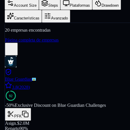
Account Size
Steps
Plataformas
Drawdown
Características
Avanzado
20 empresas encontradas
Página completa de empresas
Blue Guardian
3.8
(
2028
)
92
-
50
%
Exclusive Discount on Blue Guardian Challenges
PFK
Asign.
$2.0M
Reparto
90%