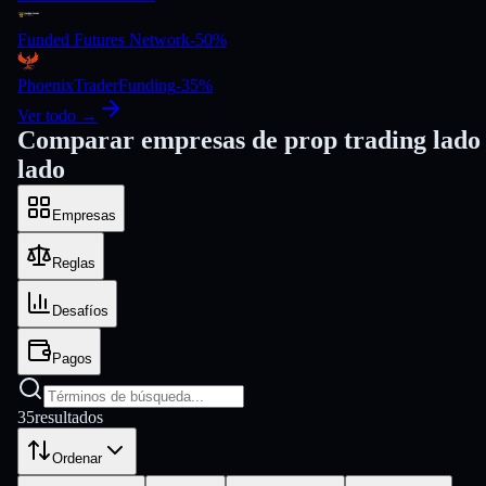
Funded Futures Network
-
50
%
PhoenixTraderFunding
-
35
%
Ver todo →
Comparar empresas de prop trading lado
lado
Empresas
Reglas
Desafíos
Pagos
35
resultados
Ordenar