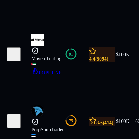
$100K
—
91
Maven Trading
4.4
(
5094
)
POPULAR
$100K
-
6
75
3.6
(
414
)
PropShopTrader