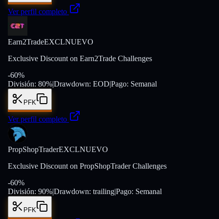
Ver perfil completo
Earn2Trade
EXCL
NUEVO
Exclusive Discount on Earn2Trade Challenges
-
60
%
División:
80
%
|
Drawdown:
EOD
|
Pago:
Semanal
PFK
Ver perfil completo
PropShopTrader
EXCL
NUEVO
Exclusive Discount on PropShopTrader Challenges
-
60
%
División:
90
%
|
Drawdown:
trailing
|
Pago:
Semanal
PFK