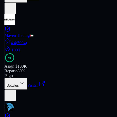
Maven Trading
4.4
(
5094
)
HOT
91
Asign.
$100K
Reparto
80%
Pago
—
Visitar
Detalles