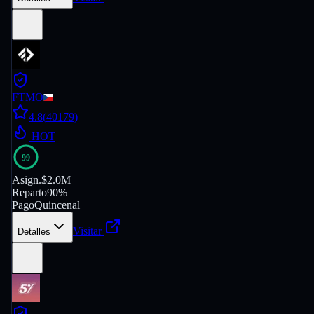
FTMO
4.8
(
40179
)
HOT
99
Asign.
$2.0M
Reparto
90%
Pago
Quincenal
Visitar
Detalles