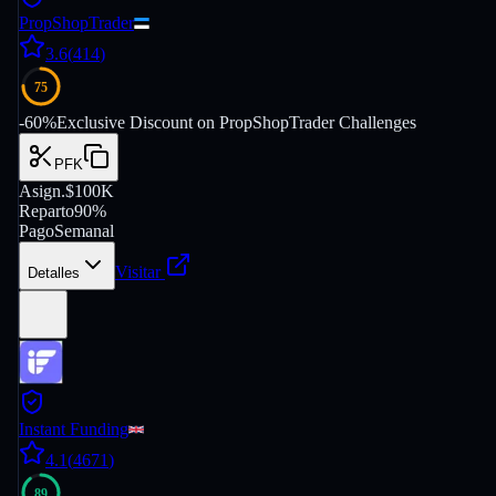
PropShopTrader
3.6
(
414
)
75
-
60
%
Exclusive Discount on PropShopTrader Challenges
PFK
Asign.
$100K
Reparto
90%
Pago
Semanal
Visitar
Detalles
Instant Funding
4.1
(
4671
)
89