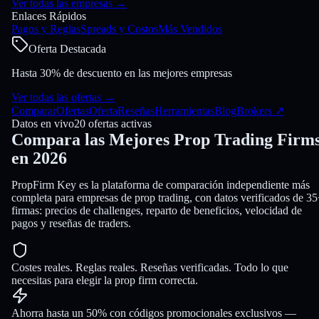
Ver todas las empresas
→
Enlaces Rápidos
Pagos y Reglas
Spreads y Costos
Más Vendidos
Oferta Destacada
Hasta 30% de descuento en las mejores empresas
Ver todas las ofertas
→
Comparar
Ofertas
Oferta
Reseñas
Herramientas
Blog
Brokers
↗
Datos en vivo
20 ofertas activas
Compara las Mejores
Prop Trading Firm
en 2026
PropFirm Key es la plataforma de comparación independiente más
completa para empresas de prop trading, con datos verificados de 3
firmas: precios de challenges, reparto de beneficios, velocidad de
pagos y reseñas de traders.
Costes reales. Reglas reales. Reseñas verificadas. Todo lo que
necesitas para elegir la prop firm correcta.
Ahorra hasta un 50% con códigos promocionales exclusivos —