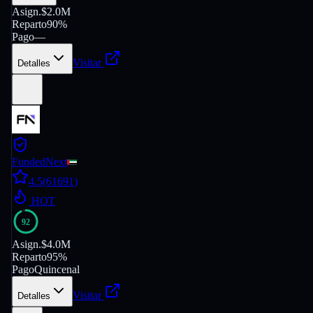
Asign.
$2.0M
Reparto
90%
Pago
—
Visitar
Detalles
FundedNext
4.5
(
61691
)
HOT
92
Asign.
$4.0M
Reparto
95%
Pago
Quincenal
Visitar
Detalles