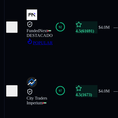
$4.0M
—
92
FundedNext
4.5
(
61691
)
DESTACADO
POPULAR
$4.0M
—
97
4.5
(
1673
)
City Traders
Imperium