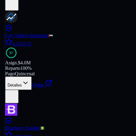
City Traders Imperium
4.5
(
1673
)
97
Asign.
$4.0M
Reparto
100%
Pago
Quincenal
Visitar
Detalles
Blueberry Funded