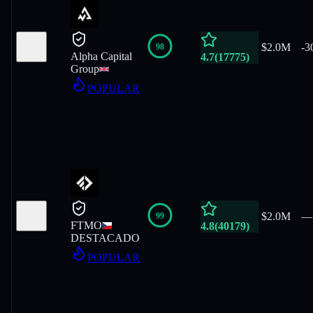
$2.0M
-
3
98
Alpha Capital
4.7
(
17775
)
Group
POPULAR
$2.0M
—
99
FTMO
4.8
(
40179
)
DESTACADO
POPULAR