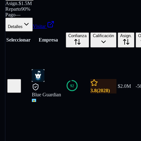
Asign.
$1.5M
Reparto
90%
Pago
—
Visitar
Detalles
Confianza
Calificación
Asign.
O
Seleccionar
Empresa
$2.0M
-
5
92
3.8
(
2028
)
Blue Guardian