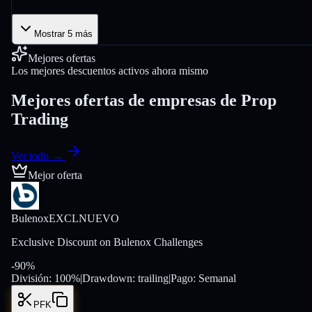
Mostrar 5 más
Mejores ofertas
Los mejores descuentos activos ahora mismo
Mejores ofertas de empresas de Prop
Trading
Ver todo →
Mejor oferta
Bulenox
EXCL
NUEVO
Exclusive Discount on Bulenox Challenges
-
90
%
División:
100
%
|
Drawdown:
trailing
|
Pago:
Semanal
PFK