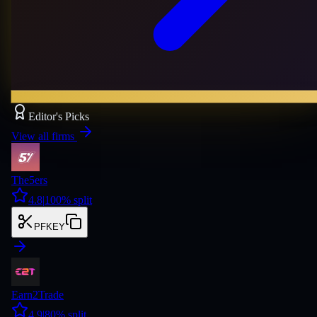
Editor's Picks
View all firms
The5ers
4.8
|
100
% split
PFKEY
Earn2Trade
4.9
|
80
% split