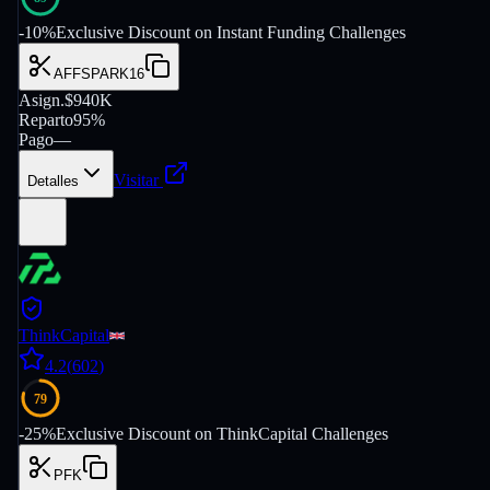
-
10
%
Exclusive Discount on Instant Funding Challenges
AFFSPARK16
Asign.
$940K
Reparto
95%
Pago
—
Visitar
Detalles
ThinkCapital
4.2
(
602
)
79
-
25
%
Exclusive Discount on ThinkCapital Challenges
PFK