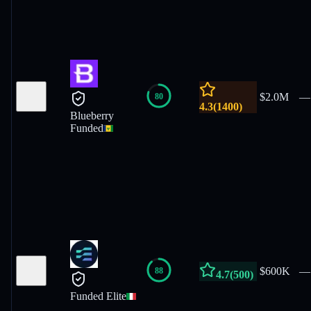
$2.0M
—
80
4.3
(
1400
)
Blueberry
Funded
$600K
—
88
4.7
(
500
)
Funded Elite