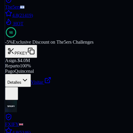
The5ers
4.8
(
21419
)
HOT
98
-
5
%
Exclusive Discount on The5ers Challenges
PFKEY
Asign.
$4.0M
Reparto
100%
Pago
Quincenal
Visitar
Detalles
FXIFY
4.8
(
5346
)