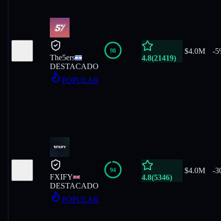
$4.0M
-
5
98
The5ers
4.8
(
21419
)
DESTACADO
POPULAR
$4.0M
-
3
94
FXIFY
4.8
(
5346
)
DESTACADO
POPULAR