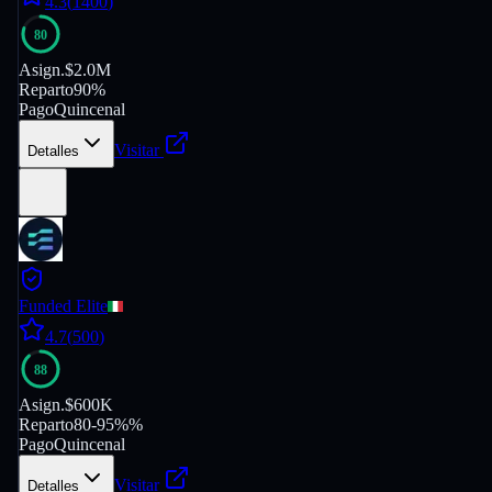
4.3
(
1400
)
80
Asign.
$2.0M
Reparto
90%
Pago
Quincenal
Visitar
Detalles
Funded Elite
4.7
(
500
)
88
Asign.
$600K
Reparto
80-95%%
Pago
Quincenal
Visitar
Detalles