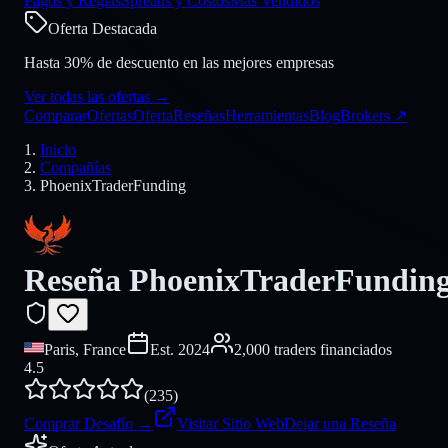
Pagos y Reglas
Spreads y Costos
Más Vendidos
Oferta Destacada
Hasta 30% de descuento en las mejores empresas
Ver todas las ofertas
→
Comparar
Ofertas
Oferta
Reseñas
Herramientas
Blog
Brokers
↗
Inicio
Compañías
PhoenixTraderFunding
Reseña PhoenixTraderFunding
Paris, France
Est.
2024
2,000 traders financiados
4.5
(
235
)
Comprar Desafío
→
Visitar Sitio Web
Dejar una Reseña