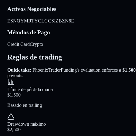
Activos Negociables
ES
NQ
YM
RTY
CL
GC
SI
ZB
ZN
6E
Métodos de Pago
Credit Card
Crypto
Reglas de trading
Quick take:
PhoenixTraderFunding
's evaluation enforces a
$1,500
payouts.
Límite de pérdida diaria
$1,500
Basado en trailing
Drawdown máximo
$2,500