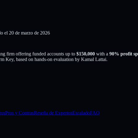
o el 20 de marzo de 2026
ing firm offering funded accounts up to
$
150,000
with a
90
% profit sp
m Key, based on hands-on evaluation by
Kamal Lattai
.
gos
Pros y Contras
Reseña de Expertos
Escalado
FAQ