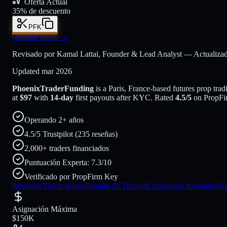
Oferta Actual
35% de descuento
PFK
Obtener oferta
→
Revisado por Kamal Lattai, Founder & Lead Analyst — Actualizad
Updated
mar 2026
PhoenixTraderFunding
is a
Paris, France
-based
futures
prop trad
at
$
97
with
14
-day
first payouts after KYC. Rated
4.5
/5
on PropFir
Operando 2+ años
4.5/5 Trustpilot (235 reseñas)
2,000+ traders financiados
Puntuación Experta: 7.3/10
Verificado por PropFirm Key
Resumen
Visión general
Reglas de Trading
Estrategias
Challenges
Pa
Asignación Máxima
$150K