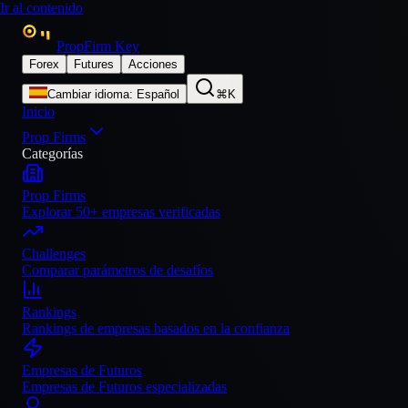
Ir al contenido
PropFirm Key
Forex
Futures
Acciones
Cambiar idioma
:
Español
⌘K
Inicio
Prop Firms
Categorías
Prop Firms
Explorar 50+ empresas verificadas
Challenges
Comparar parámetros de desafíos
Rankings
Rankings de empresas basados en la confianza
Empresas de Futuros
Empresas de Futuros especializadas