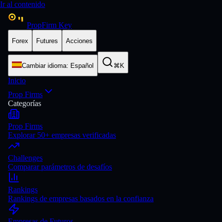
Ir al contenido
PropFirm Key
Forex
Futures
Acciones
Cambiar idioma
:
Español
⌘K
Inicio
Prop Firms
Categorías
Prop Firms
Explorar 50+ empresas verificadas
Challenges
Comparar parámetros de desafíos
Rankings
Rankings de empresas basados en la confianza
Empresas de Futuros