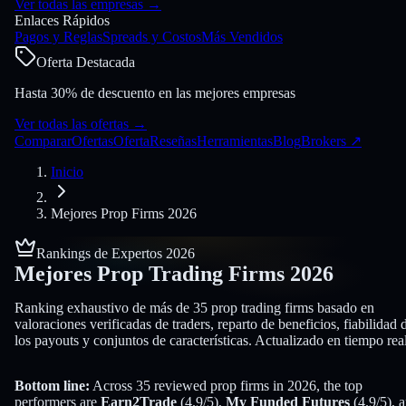
Ver todas las empresas
→
Enlaces Rápidos
Pagos y Reglas
Spreads y Costos
Más Vendidos
Oferta Destacada
Hasta 30% de descuento en las mejores empresas
Ver todas las ofertas
→
Comparar
Ofertas
Oferta
Reseñas
Herramientas
Blog
Brokers
↗
Inicio
Mejores Prop Firms 2026
Rankings de Expertos 2026
Mejores Prop Trading Firms
2026
Ranking exhaustivo de más de 35 prop trading firms basado en
valoraciones verificadas de traders, reparto de beneficios, fiabilidad 
los payouts y conjuntos de características. Actualizado en tiempo real
Bottom line:
Across
35
reviewed prop firms in
2026
, the top
performers are
Earn2Trade
(
4.9
/5)
,
My Funded Futures
(
4.9
/5)
, 