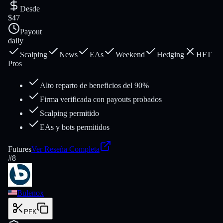
Desde
$47
Payout
daily
Scalping
News
EAs
Weekend
Hedging
HFT
Pros
Alto reparto de beneficios del 90%
Firma verificada con payouts probados
Scalping permitido
EAs y bots permitidos
Futures
Ver Reseña Completa
#
8
Bulenox
PFK