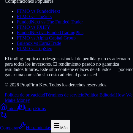
Comparaciones Populares
FTMO vs FundedNext
FTMO vs The5ers
FundedNext vs The Funded Trader
FTMO vs FXIFY
FundedNext vs FundedTradingPlus
FTMO vs Alpha Capital Group
Bulenox vs Earn2Trade
FTMO vs TopStep
El trading implica un riesgo sustancial de pérdida y no es adecuado
para todos los inversores. El rendimiento pasado no garantiza
resultados futuros. Este sitio contiene enlaces de afiliados — podem
ganar una comisión sin costo adicional para usted.
© 2026 PropFirm Key. Todos los derechos reservados.
Política de privacidad
Términos de servicio
Política Editorial
How We
Make Money
Inicio
Prop Firms
Comparar
Herramientas
Más