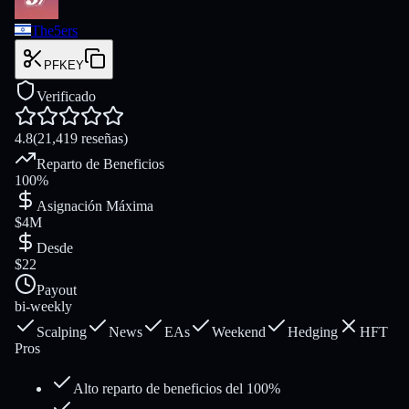
The5ers
PFKEY
Verificado
4.8
(
21,419
reseñas
)
Reparto de Beneficios
100%
Asignación Máxima
$4M
Desde
$22
Payout
bi-weekly
Scalping
News
EAs
Weekend
Hedging
HFT
Pros
Alto reparto de beneficios del 100%