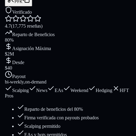
PFK
Verificado
4.7
(
17,775
reseñas
)
Reparto de Beneficios
80%
Asignación Máxima
$2M
Desde
$40
Payout
bi-weekly,on-demand
Scalping
News
EAs
Weekend
Hedging
HFT
Pros
Reparto de beneficios del 80%
Firma verificada con payouts probados
Scalping permitido
EAs y bots permitidos