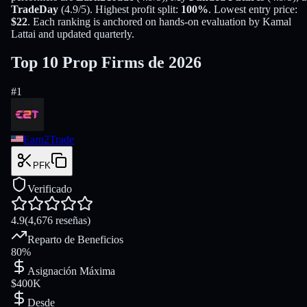
TradeDay
(
4.9
/5)
. Highest profit split:
100
%
. Lowest entry price:
$
22
. Each ranking is anchored on hands-on evaluation by Kamal
Lattai and updated quarterly.
Top 10 Prop Firms de 2026
#
1
Earn2Trade
PFK
Verificado
4.9
(
4,676
reseñas
)
Reparto de Beneficios
80%
Asignación Máxima
$400K
Desde