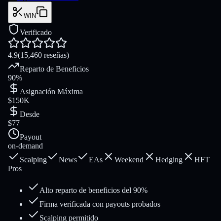
WIN
Verificado
4.9
(
15,460
reseñas
)
Reparto de Beneficios
90%
Asignación Máxima
$150K
Desde
$77
Payout
on-demand
Scalping
News
EAs
Weekend
Hedging
HFT
Pros
Alto reparto de beneficios del 90%
Firma verificada con payouts probados
Scalping permitido