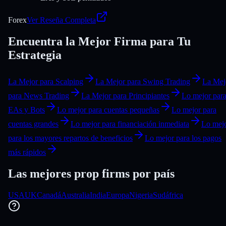
Forex
Ver Reseña Completa
Encuentra la Mejor Firma para Tu
Estrategia
La Mejor para Scalping
La Mejor para Swing Trading
La Mej
para News Trading
La Mejor para Principiantes
Lo mejor par
EAs y Bots
Lo mejor para cuentas pequeñas
Lo mejor para
cuentas grandes
Lo mejor para financiación inmediata
Lo mej
para los mayores repartos de beneficios
Lo mejor para los pagos
más rápidos
Las mejores prop firms por
país
USA
UK
Canadá
Australia
India
Europa
Nigeria
Sudáfrica