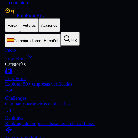
Ir al contenido
PropFirm Key
Forex
Futures
Acciones
Cambiar idioma
:
Español
⌘K
Inicio
Prop Firms
Categorías
Prop Firms
Explorar 50+ empresas verificadas
Challenges
Comparar parámetros de desafíos
Rankings
Rankings de empresas basados en la confianza
Empresas de Futuros