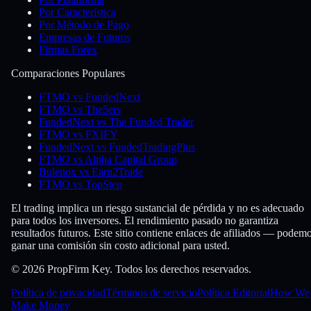
Por Característica
Por Método de Pago
Empresas de Futuros
Firmas Forex
Comparaciones Populares
FTMO vs FundedNext
FTMO vs The5ers
FundedNext vs The Funded Trader
FTMO vs FXIFY
FundedNext vs FundedTradingPlus
FTMO vs Alpha Capital Group
Bulenox vs Earn2Trade
FTMO vs TopStep
El trading implica un riesgo sustancial de pérdida y no es adecuado
para todos los inversores. El rendimiento pasado no garantiza
resultados futuros. Este sitio contiene enlaces de afiliados — podem
ganar una comisión sin costo adicional para usted.
© 2026 PropFirm Key. Todos los derechos reservados.
Política de privacidad
Términos de servicio
Política Editorial
How We
Make Money