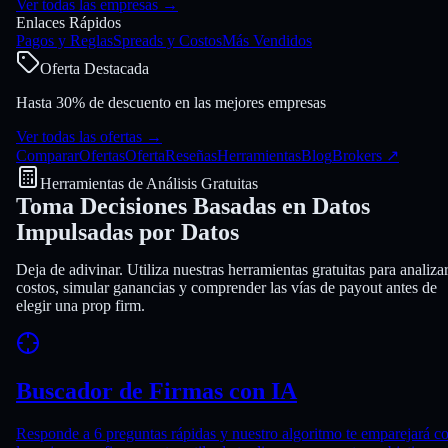
Ver todas las empresas
→
Enlaces Rápidos
Pagos y Reglas
Spreads y Costos
Más Vendidos
Oferta Destacada
Hasta 30% de descuento en las mejores empresas
Ver todas las ofertas
→
Comparar
Ofertas
Oferta
Reseñas
Herramientas
Blog
Brokers
↗
Herramientas de Análisis Gratuitas
Toma Decisiones
Basadas en Datos
Impulsadas por Datos
Deja de adivinar. Utiliza nuestras herramientas gratuitas para analiza
costos, simular ganancias y comprender las vías de payout antes de
elegir una prop firm.
Buscador de Firmas con IA
Responde a 6 preguntas rápidas y nuestro algoritmo te emparejará c