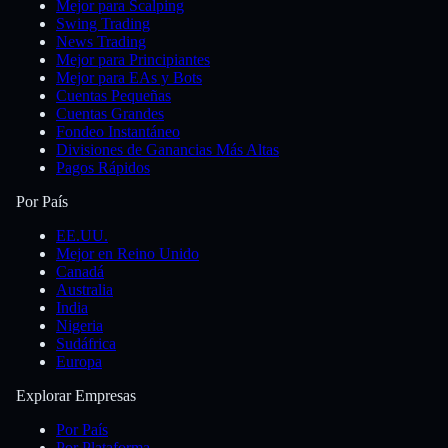
Mejor para Scalping
Swing Trading
News Trading
Mejor para Principiantes
Mejor para EAs y Bots
Cuentas Pequeñas
Cuentas Grandes
Fondeo Instantáneo
Divisiones de Ganancias Más Altas
Pagos Rápidos
Por País
EE.UU.
Mejor en Reino Unido
Canadá
Australia
India
Nigeria
Sudáfrica
Europa
Explorar Empresas
Por País
Por Plataforma