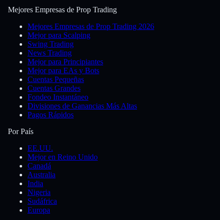
Mejores Empresas de Prop Trading
Mejores Empresas de Prop Trading 2026
Mejor para Scalping
Swing Trading
News Trading
Mejor para Principiantes
Mejor para EAs y Bots
Cuentas Pequeñas
Cuentas Grandes
Fondeo Instantáneo
Divisiones de Ganancias Más Altas
Pagos Rápidos
Por País
EE.UU.
Mejor en Reino Unido
Canadá
Australia
India
Nigeria
Sudáfrica
Europa