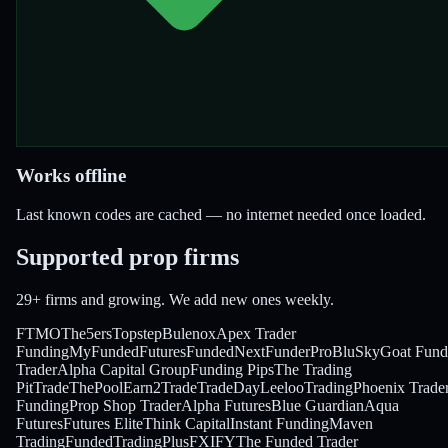
Works offline
Last known codes are cached — no internet needed once loaded.
Supported prop firms
29
+ firms and growing. We add new ones weekly.
FTMO
The5ers
Topstep
Bulenox
Apex Trader
Funding
MyFundedFutures
FundedNext
FunderPro
BluSky
Goat Fund
Trader
Alpha Capital Group
Funding Pips
The Trading
Pit
TradeThePool
Earn2Trade
TradeDay
LeelooTrading
Phoenix Trade
Funding
Prop Shop Trader
Alpha Futures
Blue Guardian
Aqua
Futures
Futures Elite
Think Capital
Instant Funding
Maven
Trading
FundedTradingPlus
FXIFY
The Funded Trader