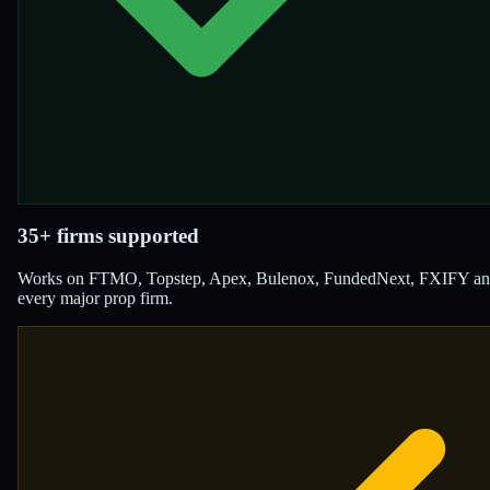
35+ firms supported
Works on FTMO, Topstep, Apex, Bulenox, FundedNext, FXIFY a
every major prop firm.