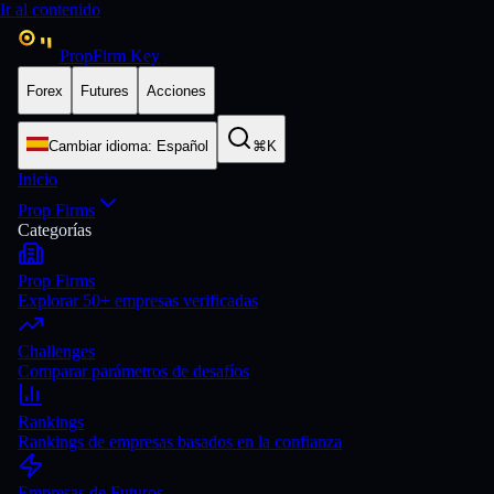
Ir al contenido
PropFirm Key
Forex
Futures
Acciones
Cambiar idioma
:
Español
⌘K
Inicio
Prop Firms
Categorías
Prop Firms
Explorar 50+ empresas verificadas
Challenges
Comparar parámetros de desafíos
Rankings
Rankings de empresas basados en la confianza
Empresas de Futuros