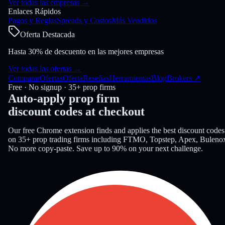
Ver todas las empresas
→
Enlaces Rápidos
Pagos y Reglas
Spreads y Costos
Más Vendidos
Oferta Destacada
Hasta 30% de descuento en las mejores empresas
Ver todas las ofertas
→
Comparar
Ofertas
Oferta
Reseñas
Herramientas
Blog
Brokers
↗
Free · No signup · 35+ prop firms
Auto-apply prop firm
discount codes
at checkout
Our free Chrome extension finds and applies the best discount codes
on 35+ prop trading firms including FTMO, Topstep, Apex, Buleno
No more copy-paste. Save up to 90% on your next challenge.