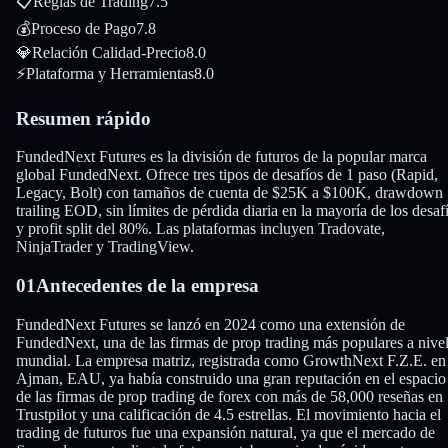
📋
Reglas de Trading
7.5
💰
Proceso de Pago
7.8
💎
Relación Calidad-Precio
8.0
⚡
Plataforma y Herramientas
8.0
Resumen rápido
FundedNext Futures es la división de futuros de la popular marca
global FundedNext. Ofrece tres tipos de desafíos de 1 paso (Rapid,
Legacy, Bolt) con tamaños de cuenta de $25K a $100K, drawdown
trailing EOD, sin límites de pérdida diaria en la mayoría de los desaf
y profit split del 80%. Las plataformas incluyen Tradovate,
NinjaTrader y TradingView.
01
Antecedentes de la empresa
FundedNext Futures se lanzó en 2024 como una extensión de
FundedNext, una de las firmas de prop trading más populares a nive
mundial. La empresa matriz, registrada como GrowthNext F.Z.E. en
Ajman, EAU, ya había construido una gran reputación en el espacio
de las firmas de prop trading de forex con más de 58,000 reseñas en
Trustpilot y una calificación de 4.5 estrellas. El movimiento hacia el
trading de futuros fue una expansión natural, ya que el mercado de