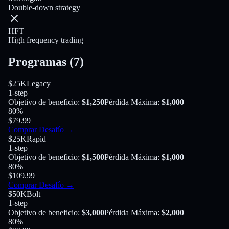
Double-down strategy
HFT
High frequency trading
Programas
(
7
)
$25K
Legacy
1-step
Objetivo de beneficio
:
$1,250
Pérdida Máxima
:
$1,000
80
%
$79.99
Comprar Desafío
→
$25K
Rapid
1-step
Objetivo de beneficio
:
$1,500
Pérdida Máxima
:
$1,000
80
%
$109.99
Comprar Desafío
→
$50K
Bolt
1-step
Objetivo de beneficio
:
$3,000
Pérdida Máxima
:
$2,000
80
%