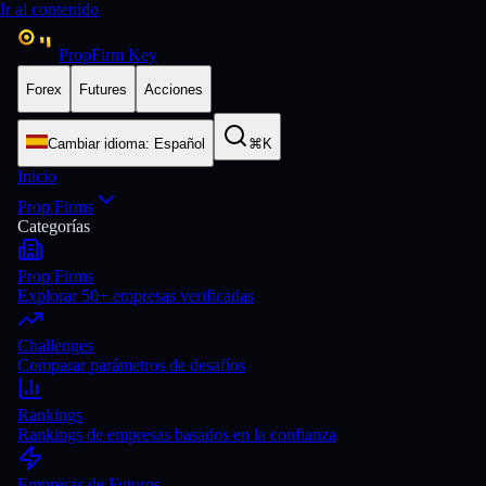
Ir al contenido
PropFirm Key
Forex
Futures
Acciones
Cambiar idioma
:
Español
⌘K
Inicio
Prop Firms
Categorías
Prop Firms
Explorar 50+ empresas verificadas
Challenges
Comparar parámetros de desafíos
Rankings
Rankings de empresas basados en la confianza
Empresas de Futuros