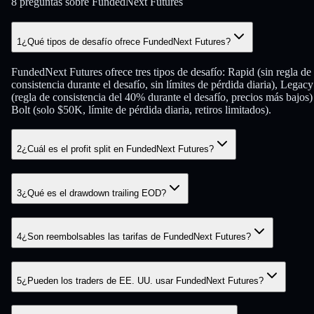
8 preguntas sobre FundedNext Futures
1
¿Qué tipos de desafío ofrece FundedNext Futures?
FundedNext Futures ofrece tres tipos de desafío: Rapid (sin regla de
consistencia durante el desafío, sin límites de pérdida diaria), Legacy
(regla de consistencia del 40% durante el desafío, precios más bajos)
Bolt (solo $50K, límite de pérdida diaria, retiros limitados).
2
¿Cuál es el profit split en FundedNext Futures?
3
¿Qué es el drawdown trailing EOD?
4
¿Son reembolsables las tarifas de FundedNext Futures?
5
¿Pueden los traders de EE. UU. usar FundedNext Futures?