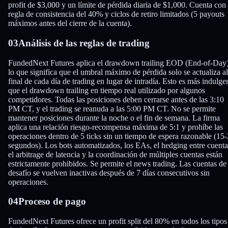
profit de $3,000 y un límite de pérdida diaria de $1,000. Cuenta con 
regla de consistencia del 40% y ciclos de retiro limitados (5 payouts
máximos antes del cierre de la cuenta).
03
Análisis de las reglas de trading
FundedNext Futures aplica el drawdown trailing EOD (End-of-Day)
lo que significa que el umbral máximo de pérdida solo se actualiza al
final de cada día de trading en lugar de intradía. Esto es más indulge
que el drawdown trailing en tiempo real utilizado por algunos
competidores. Todas las posiciones deben cerrarse antes de las 3:10
PM CT, y el trading se reanuda a las 5:00 PM CT. No se permite
mantener posiciones durante la noche o el fin de semana. La firma
aplica una relación riesgo-recompensa máxima de 5:1 y prohíbe las
operaciones dentro de 5 ticks sin un tiempo de espera razonable (15
segundos). Los bots automatizados, los EAs, el hedging entre cuenta
el arbitrage de latencia y la coordinación de múltiples cuentas están
estrictamente prohibidos. Se permite el news trading. Las cuentas de
desafío se vuelven inactivas después de 7 días consecutivos sin
operaciones.
04
Proceso de pago
FundedNext Futures ofrece un profit split del 80% en todos los tipos