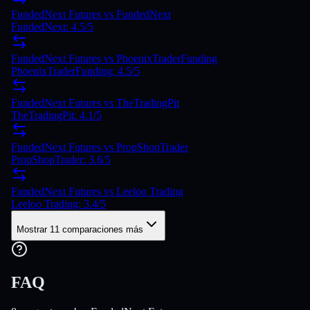
FundedNext Futures vs FundedNext
FundedNext: 4.5/5
FundedNext Futures vs PhoenixTraderFunding
PhoenixTraderFunding: 4.5/5
FundedNext Futures vs TheTradingPit
TheTradingPit: 4.1/5
FundedNext Futures vs PropShopTrader
PropShopTrader: 3.6/5
FundedNext Futures vs Leeloo Trading
Leeloo Trading: 3.4/5
Mostrar 11 comparaciones más
FAQ