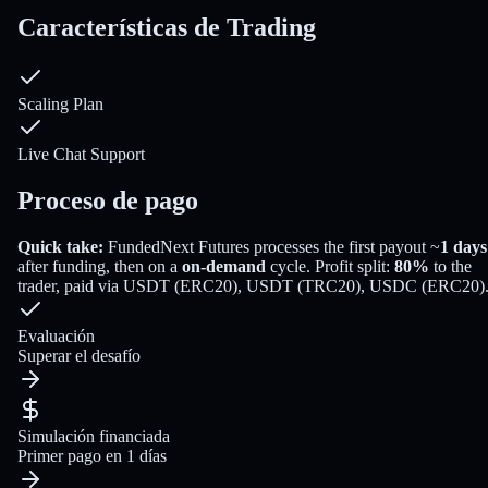
Características de Trading
Scaling Plan
Live Chat Support
Proceso de pago
Quick take:
FundedNext Futures
processes the first payout
~
1
days
after funding
, then on a
on-demand
cycle
. Profit split:
80
%
to the
trader
, paid via
USDT (ERC20), USDT (TRC20), USDC (ERC20)
Evaluación
Superar el desafío
Simulación financiada
Primer pago en 1 días