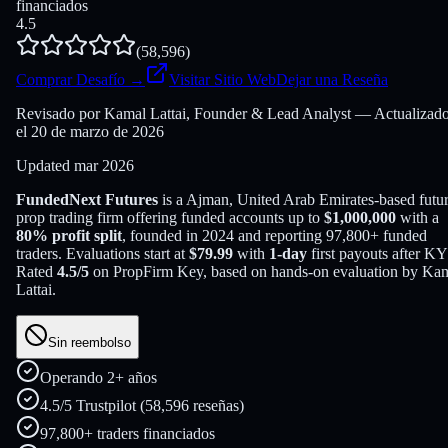
financiados
4.5
(
58,596
)
Comprar Desafío
→
Visitar Sitio Web
Dejar una Reseña
Revisado por Kamal Lattai, Founder & Lead Analyst — Actualizad
el 20 de marzo de 2026
Updated
mar 2026
FundedNext Futures
is a
Ajman, United Arab Emirates
-based
futu
prop trading firm offering funded accounts up to
$
1,000,000
with a
80
% profit split
, founded in
2024
and reporting
97,800
+ funded
traders
. Evaluations start at
$
79.99
with
1
-day
first payouts after K
Rated
4.5
/5
on PropFirm Key, based on hands-on evaluation by
Kam
Lattai
.
Sin reembolso
Operando 2+ años
4.5/5 Trustpilot (58,596 reseñas)
97,800+ traders financiados