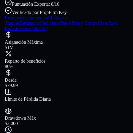
Puntuación Experta: 8/10
Verificado por PropFirm Key
Resumen
Visión general
Reglas de
Trading
Estrategias
Challenges
Pagos
Pros y Contras
Reseña de
Expertos
Escalado
FAQ
Asignación Máxima
$1M
Reparto de beneficios
80%
Desde
$79.99
Límite de Pérdida Diaria
—
Drawdown Máx
$3,000