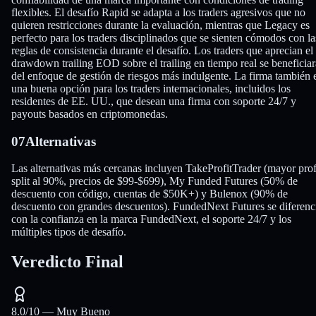
flexibles. El desafío Rapid se adapta a los traders agresivos que no
quieren restricciones durante la evaluación, mientras que Legacy es
perfecto para los traders disciplinados que se sienten cómodos con la
reglas de consistencia durante el desafío. Los traders que aprecian el
drawdown trailing EOD sobre el trailing en tiempo real se beneficia
del enfoque de gestión de riesgos más indulgente. La firma también 
una buena opción para los traders internacionales, incluidos los
residentes de EE. UU., que desean una firma con soporte 24/7 y
payouts basados en criptomonedas.
07
Alternativas
Las alternativas más cercanas incluyen TakeProfitTrader (mayor prof
split al 90%, precios de $99-$699), My Funded Futures (50% de
descuento con código, cuentas de $50K+) y Bulenox (90% de
descuento con grandes descuentos). FundedNext Futures se diferenc
con la confianza en la marca FundedNext, el soporte 24/7 y los
múltiples tipos de desafío.
Veredicto Final
8.0
/10 —
Muy Bueno