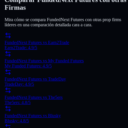
Firmas
Mira cómo se compara FundedNext Futures con otras prop firms
líderes en una comparación detallada cara a cara.
FundedNext Futures
vs
Earn2Trade
Earn2Trade
:
4.9
/5
FundedNext Futures
vs
My Funded Futures
My Funded Futures
:
4.9
/5
FundedNext Futures
vs
TradeDay
TradeDay
:
4.9
/5
FundedNext Futures
vs
The5ers
The5ers
:
4.8
/5
FundedNext Futures
vs
Blusky
Blusky
:
4.8
/5