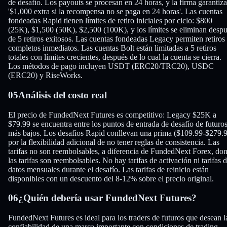
de desafío. Los payouts se procesan en 24 horas, y la firma garantiza
'$1,000 extra si la recompensa no se paga en 24 horas'. Las cuentas
fondeadas Rapid tienen límites de retiro iniciales por ciclo: $800
(25K), $1,500 (50K), $2,500 (100K), y los límites se eliminan desp
de 5 retiros exitosos. Las cuentas fondeadas Legacy permiten retiros
completos inmediatos. Las cuentas Bolt están limitadas a 5 retiros
totales con límites crecientes, después de lo cual la cuenta se cierra.
Los métodos de pago incluyen USDT (ERC20/TRC20), USDC
(ERC20) y RiseWorks.
05
Análisis del costo real
El precio de FundedNext Futures es competitivo: Legacy $25K a
$79.99 se encuentra entre los puntos de entrada de desafío de futuro
más bajos. Los desafíos Rapid conllevan una prima ($109.99-$279.
por la flexibilidad adicional de no tener reglas de consistencia. Las
tarifas no son reembolsables, a diferencia de FundedNext Forex, do
las tarifas son reembolsables. No hay tarifas de activación ni tarifas 
datos mensuales durante el desafío. Las tarifas de reinicio están
disponibles con un descuento del 8-12% sobre el precio original.
06
¿Quién debería usar FundedNext Futures?
FundedNext Futures es ideal para los traders de futuros que desean l
confiabilidad de una marca importante con condiciones de trading