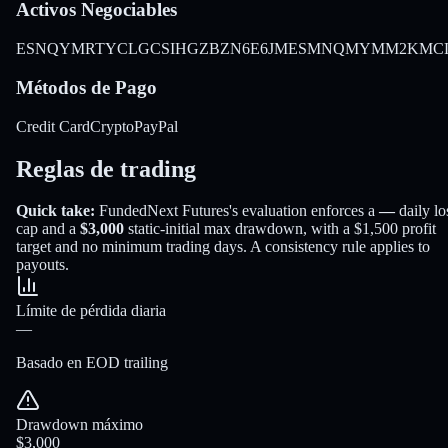
Activos Negociables
ES
NQ
YM
RTY
CL
GC
SI
HG
ZB
ZN
6E
6J
MES
MNQ
MYM
M2K
MC
Métodos de Pago
Credit Card
Crypto
PayPal
Reglas de trading
Quick take:
FundedNext Futures
's evaluation enforces a
—
daily lo
cap and a
$3,000
static-initial
max drawdown
, with a
$1,500
profit
target
and no minimum trading days
.
A consistency rule applies to
payouts.
Límite de pérdida diaria
—
Basado en EOD trailing
Drawdown máximo
$3,000