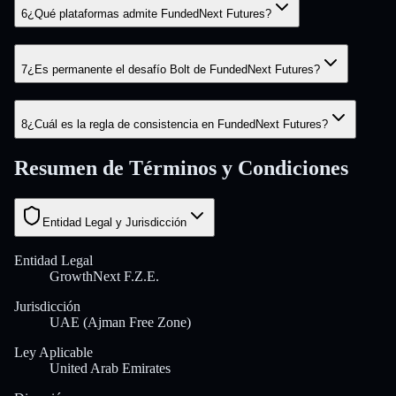
6
¿Qué plataformas admite FundedNext Futures?
7
¿Es permanente el desafío Bolt de FundedNext Futures?
8
¿Cuál es la regla de consistencia en FundedNext Futures?
Resumen de Términos y Condiciones
Entidad Legal y Jurisdicción
Entidad Legal
GrowthNext F.Z.E.
Jurisdicción
UAE (Ajman Free Zone)
Ley Aplicable
United Arab Emirates