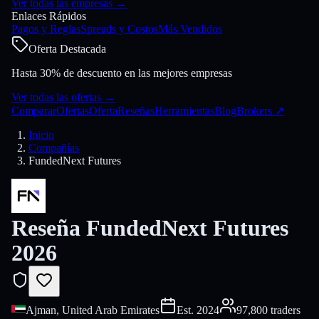
Ver todas las empresas
→
Enlaces Rápidos
Pagos y Reglas
Spreads y Costos
Más Vendidos
Oferta Destacada
Hasta 30% de descuento en las mejores empresas
Ver todas las ofertas
→
Comparar
Ofertas
Oferta
Reseñas
Herramientas
Blog
Brokers
↗
Inicio
Compañías
FundedNext Futures
Reseña FundedNext Futures
2026
Ajman, United Arab Emirates
Est.
2024
97,800 traders