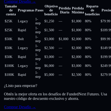
Comprar Desafío
→
Tamaño
Objetivo
Reparto
Pérdida
Pérdida
de
Programas
Pasos
de
de
Precio
Diaria
Máxima
cuenta
beneficio
beneficios
1-
$25K
Legacy
$1,250
—
$1,000
80
%
$79.99
step
1-
$25K
Rapid
$1,500
—
$1,000
80
%
$109.9
step
1-
$50K
Bolt
$3,000
$1,000
$2,000
80
%
$99.99
step
1-
$50K
Legacy
$2,500
—
$2,000
80
%
$149.9
step
1-
$50K
Rapid
$3,000
—
$2,000
80
%
$199.9
step
1-
$100K
Legacy
$6,000
—
$3,000
80
%
$249.9
step
1-
$100K
Rapid
$5,000
—
$2,500
80
%
$279.9
step
¿Listo para empezar?
Obtén la mejor oferta en los desafíos de FundedNext Futures. Usa
nuestro código de descuento exclusivo y ahorra.
Comprar Desafío
→