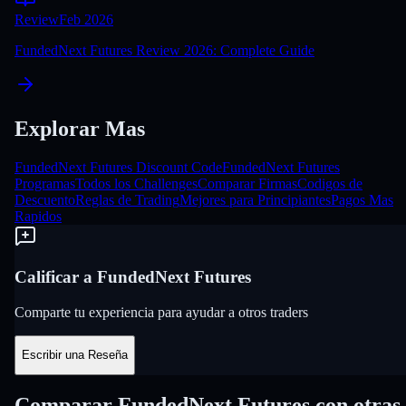
Review
Feb 2026
FundedNext Futures Review 2026: Complete Guide
Explorar Mas
FundedNext Futures Discount Code
FundedNext Futures
Programas
Todos los Challenges
Comparar Firmas
Codigos de
Descuento
Reglas de Trading
Mejores para Principiantes
Pagos Mas
Rapidos
Calificar a FundedNext Futures
Comparte tu experiencia para ayudar a otros traders
Escribir una Reseña
Comparar FundedNext Futures con otras