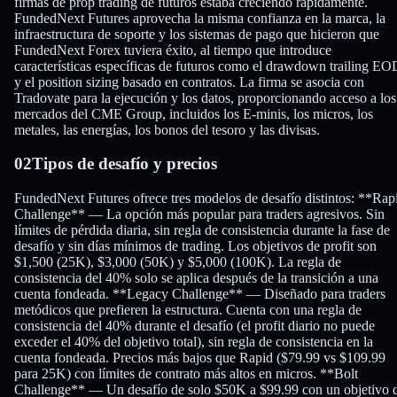
firmas de prop trading de futuros estaba creciendo rápidamente.
FundedNext Futures aprovecha la misma confianza en la marca, la
infraestructura de soporte y los sistemas de pago que hicieron que
FundedNext Forex tuviera éxito, al tiempo que introduce
características específicas de futuros como el drawdown trailing EO
y el position sizing basado en contratos. La firma se asocia con
Tradovate para la ejecución y los datos, proporcionando acceso a los
mercados del CME Group, incluidos los E-minis, los micros, los
metales, las energías, los bonos del tesoro y las divisas.
02
Tipos de desafío y precios
FundedNext Futures ofrece tres modelos de desafío distintos: **Rap
Challenge** — La opción más popular para traders agresivos. Sin
límites de pérdida diaria, sin regla de consistencia durante la fase de
desafío y sin días mínimos de trading. Los objetivos de profit son
$1,500 (25K), $3,000 (50K) y $5,000 (100K). La regla de
consistencia del 40% solo se aplica después de la transición a una
cuenta fondeada. **Legacy Challenge** — Diseñado para traders
metódicos que prefieren la estructura. Cuenta con una regla de
consistencia del 40% durante el desafío (el profit diario no puede
exceder el 40% del objetivo total), sin regla de consistencia en la
cuenta fondeada. Precios más bajos que Rapid ($79.99 vs $109.99
para 25K) con límites de contrato más altos en micros. **Bolt
Challenge** — Un desafío de solo $50K a $99.99 con un objetivo 