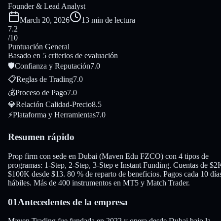
Founder & Lead Analyst
March 20, 2026
13 min de lectura
7.2
/10
Puntuación General
Basado en 5 criterios de evaluación
🛡
Confianza y Reputación
7.0
📋
Reglas de Trading
7.0
💰
Proceso de Pago
7.0
💎
Relación Calidad-Precio
8.5
⚡
Plataforma y Herramientas
7.0
Resumen rápido
Prop firm con sede en Dubai (Maven Edu FZCO) con 4 tipos de
programas: 1-Step, 2-Step, 3-Step e Instant Funding. Cuentas de $2
$100K desde $13. 80 % de reparto de beneficios. Pagos cada 10 día
hábiles. Más de 400 instrumentos en MT5 y Match Trader.
01
Antecedentes de la empresa
Maven Trading fue fundada en 2022 y opera desde Dubai bajo la