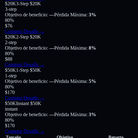
$20K
3-Step $20K
3-step
Objetivo de beneficio
:
—
Pérdida Máxima
:
3%
80
%
$76
Comprar Desafío
→
$20K
2-Step $20K
2-step
Objetivo de beneficio
:
—
Pérdida Máxima
:
8%
80
%
$88
Comprar Desafío
→
$50K
1-Step $50K
1-step
Objetivo de beneficio
:
—
Pérdida Máxima
:
5%
80
%
$170
Comprar Desafío
→
$50K
Instant $50K
instant
Objetivo de beneficio
:
—
Pérdida Máxima
:
3%
80
%
$170
Comprar Desafío
→
Tamaño
Objetivo
Reparto