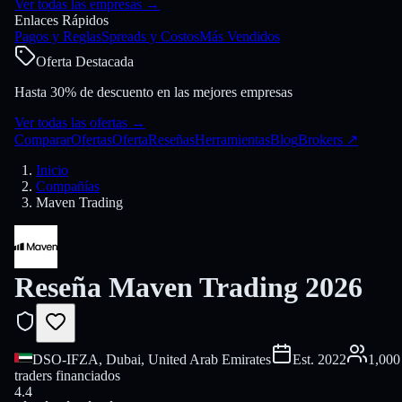
Ver todas las empresas
→
Enlaces Rápidos
Pagos y Reglas
Spreads y Costos
Más Vendidos
Oferta Destacada
Hasta 30% de descuento en las mejores empresas
Ver todas las ofertas
→
Comparar
Ofertas
Oferta
Reseñas
Herramientas
Blog
Brokers
↗
Inicio
Compañías
Maven Trading
Reseña Maven Trading 2026
DSO-IFZA, Dubai, United Arab Emirates
Est.
2022
1,000
traders financiados
4.4