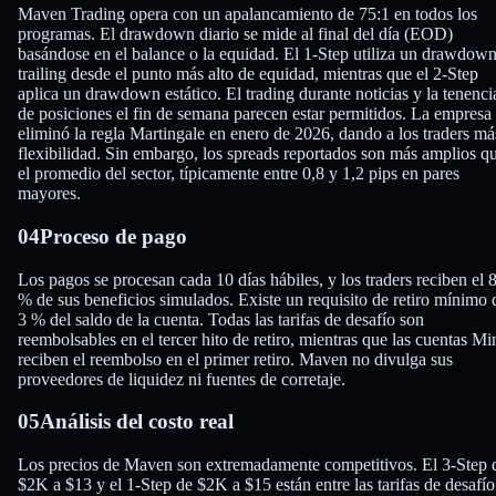
Maven Trading opera con un apalancamiento de 75:1 en todos los
programas. El drawdown diario se mide al final del día (EOD)
basándose en el balance o la equidad. El 1-Step utiliza un drawdow
trailing desde el punto más alto de equidad, mientras que el 2-Step
aplica un drawdown estático. El trading durante noticias y la tenenci
de posiciones el fin de semana parecen estar permitidos. La empresa
eliminó la regla Martingale en enero de 2026, dando a los traders má
flexibilidad. Sin embargo, los spreads reportados son más amplios q
el promedio del sector, típicamente entre 0,8 y 1,2 pips en pares
mayores.
04
Proceso de pago
Los pagos se procesan cada 10 días hábiles, y los traders reciben el 
% de sus beneficios simulados. Existe un requisito de retiro mínimo 
3 % del saldo de la cuenta. Todas las tarifas de desafío son
reembolsables en el tercer hito de retiro, mientras que las cuentas Mi
reciben el reembolso en el primer retiro. Maven no divulga sus
proveedores de liquidez ni fuentes de corretaje.
05
Análisis del costo real
Los precios de Maven son extremadamente competitivos. El 3-Step 
$2K a $13 y el 1-Step de $2K a $15 están entre las tarifas de desafío