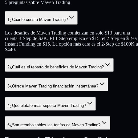
5 preguntas sobre Maven Trading
1
¿Cuánto cuesta Maven Trading?
Los desafíos de Maven Trading comienzan en solo $13 para una
cuenta 3-Step de $2K. El 1-Step empieza en $15, el 2-Step en $19 y
Instant Funding en $15. La opción más cara es el 2-Step de $100K a
$440.
2
¿Cuál es el reparto de beneficios de Maven Trading?
3
¿Ofrece Maven Trading financiación instantánea?
4
¿Qué plataformas soporta Maven Trading?
5
¿Son reembolsables las tarifas de Maven Trading?