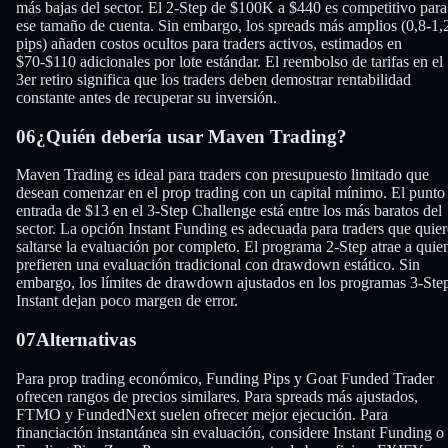
más bajas del sector. El 2-Step de $100K a $440 es competitivo para
ese tamaño de cuenta. Sin embargo, los spreads más amplios (0,8-1,
pips) añaden costos ocultos para traders activos, estimados en
$70-$110 adicionales por lote estándar. El reembolso de tarifas en el
3er retiro significa que los traders deben demostrar rentabilidad
constante antes de recuperar su inversión.
06
¿Quién debería usar Maven Trading?
Maven Trading es ideal para traders con presupuesto limitado que
desean comenzar en el prop trading con un capital mínimo. El punto
entrada de $13 en el 3-Step Challenge está entre los más baratos del
sector. La opción Instant Funding es adecuada para traders que quie
saltarse la evaluación por completo. El programa 2-Step atrae a quie
prefieren una evaluación tradicional con drawdown estático. Sin
embargo, los límites de drawdown ajustados en los programas 3-Ste
Instant dejan poco margen de error.
07
Alternativas
Para prop trading económico, Funding Pips y Goat Funded Trader
ofrecen rangos de precios similares. Para spreads más ajustados,
FTMO y FundedNext suelen ofrecer mejor ejecución. Para
financiación instantánea sin evaluación, considere Instant Funding o