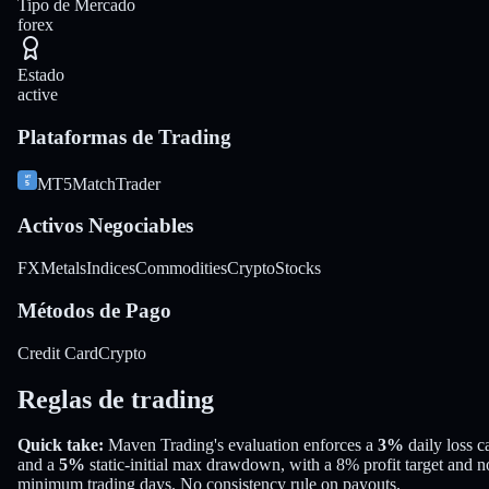
Tipo de Mercado
forex
Estado
active
Plataformas de Trading
MT5
MatchTrader
Activos Negociables
FX
Metals
Indices
Commodities
Crypto
Stocks
Métodos de Pago
Credit Card
Crypto
Reglas de trading
Quick take:
Maven Trading
's evaluation enforces a
3%
daily loss c
and a
5%
static-initial
max drawdown
, with a
8%
profit target
and n
minimum trading days
.
No consistency rule on payouts.