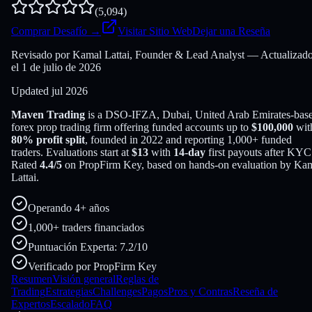
(
5,094
)
Comprar Desafío
→
Visitar Sitio Web
Dejar una Reseña
Revisado por Kamal Lattai, Founder & Lead Analyst — Actualizad
el 1 de julio de 2026
Updated
jul 2026
Maven Trading
is a
DSO-IFZA, Dubai, United Arab Emirates
-bas
forex
prop trading firm offering funded accounts up to
$
100,000
wit
80
% profit split
, founded in
2022
and reporting
1,000
+ funded
traders
. Evaluations start at
$
13
with
14
-day
first payouts after KYC
Rated
4.4
/5
on PropFirm Key, based on hands-on evaluation by
Kam
Lattai
.
Operando 4+ años
1,000+ traders financiados
Puntuación Experta: 7.2/10
Verificado por PropFirm Key
Resumen
Visión general
Reglas de
Trading
Estrategias
Challenges
Pagos
Pros y Contras
Reseña de
Expertos
Escalado
FAQ