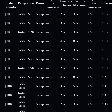
Pérdida
Pérdida
de
Programas
Pasos
de
de
Precio
Diaria
Máxima
cuenta
beneficio
beneficios
$2K
3-Step $2K
3-step
—
2%
3%
80
%
$13
$2K
1-Step $2K
1-step
—
3%
5%
80
%
$15
$2K
Instant $2K
instant
—
2%
3%
80
%
$15
$2K
2-Step $2K
2-step
—
4%
8%
80
%
$19
$5K
3-Step $5K
3-step
—
2%
3%
80
%
$17
$5K
1-Step $5K
1-step
—
3%
5%
80
%
$19
$5K
Instant $5K
instant
—
2%
3%
80
%
$19
$5K
2-Step $5K
2-step
—
4%
8%
80
%
$22
1-Step
$10K
1-step
—
3%
5%
80
%
$37
$10K
Instant
$10K
instant
—
2%
3%
80
%
$37
$10K
3-Step
$10K
3-step
—
2%
3%
80
%
$38
$10K
2-Step