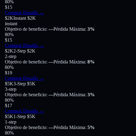
80
%
$15
Comprar Desafío
→
$2K
Instant $2K
instant
Objetivo de beneficio
:
—
Pérdida Máxima
:
3%
80
%
$15
Comprar Desafío
→
$2K
2-Step $2K
2-step
Objetivo de beneficio
:
—
Pérdida Máxima
:
8%
80
%
$19
Comprar Desafío
→
$5K
3-Step $5K
3-step
Objetivo de beneficio
:
—
Pérdida Máxima
:
3%
80
%
$17
Comprar Desafío
→
$5K
1-Step $5K
1-step
Objetivo de beneficio
:
—
Pérdida Máxima
:
5%
80
%