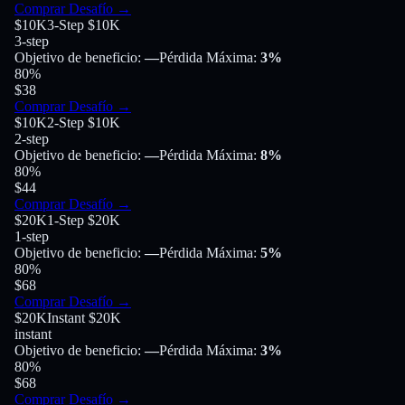
Comprar Desafío
→
$10K
3-Step $10K
3-step
Objetivo de beneficio
:
—
Pérdida Máxima
:
3%
80
%
$38
Comprar Desafío
→
$10K
2-Step $10K
2-step
Objetivo de beneficio
:
—
Pérdida Máxima
:
8%
80
%
$44
Comprar Desafío
→
$20K
1-Step $20K
1-step
Objetivo de beneficio
:
—
Pérdida Máxima
:
5%
80
%
$68
Comprar Desafío
→
$20K
Instant $20K
instant
Objetivo de beneficio
:
—
Pérdida Máxima
:
3%
80
%
$68
Comprar Desafío
→