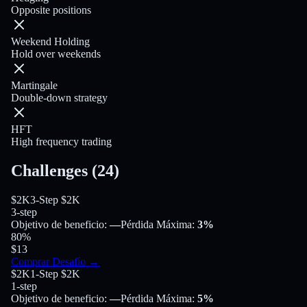
Opposite positions
Weekend Holding
Hold over weekends
Martingale
Double-down strategy
HFT
High frequency trading
Challenges
(
24
)
$2K
3-Step $2K
3-step
Objetivo de beneficio
:
—
Pérdida Máxima
:
3%
80
%
$13
Comprar Desafío
→
$2K
1-Step $2K
1-step
Objetivo de beneficio
:
—
Pérdida Máxima
:
5%