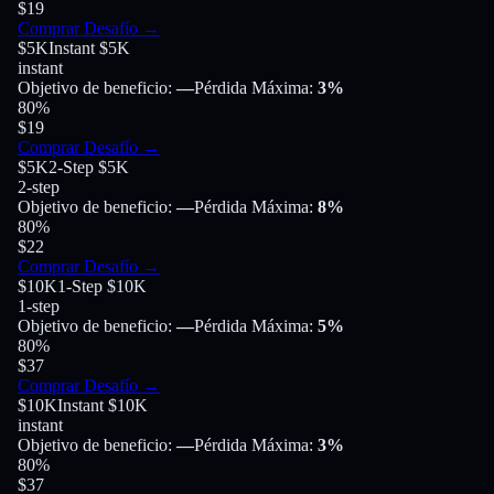
$19
Comprar Desafío
→
$5K
Instant $5K
instant
Objetivo de beneficio
:
—
Pérdida Máxima
:
3%
80
%
$19
Comprar Desafío
→
$5K
2-Step $5K
2-step
Objetivo de beneficio
:
—
Pérdida Máxima
:
8%
80
%
$22
Comprar Desafío
→
$10K
1-Step $10K
1-step
Objetivo de beneficio
:
—
Pérdida Máxima
:
5%
80
%
$37
Comprar Desafío
→
$10K
Instant $10K
instant
Objetivo de beneficio
:
—
Pérdida Máxima
:
3%
80
%
$37