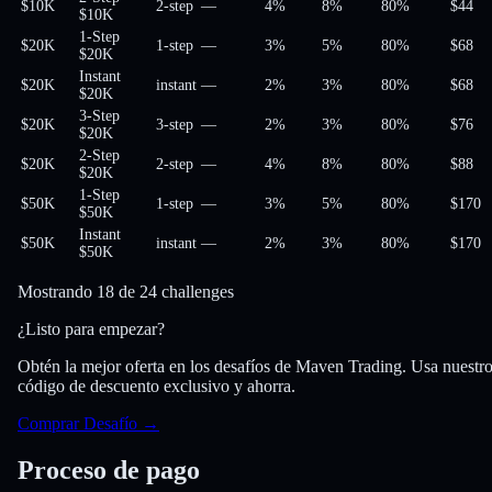
$10K
2-step
—
4%
8%
80
%
$44
$10K
1-Step
$20K
1-step
—
3%
5%
80
%
$68
$20K
Instant
$20K
instant
—
2%
3%
80
%
$68
$20K
3-Step
$20K
3-step
—
2%
3%
80
%
$76
$20K
2-Step
$20K
2-step
—
4%
8%
80
%
$88
$20K
1-Step
$50K
1-step
—
3%
5%
80
%
$170
$50K
Instant
$50K
instant
—
2%
3%
80
%
$170
$50K
Mostrando 18 de 24 challenges
¿Listo para empezar?
Obtén la mejor oferta en los desafíos de Maven Trading. Usa nuestr
código de descuento exclusivo y ahorra.
Comprar Desafío
→
Proceso de pago