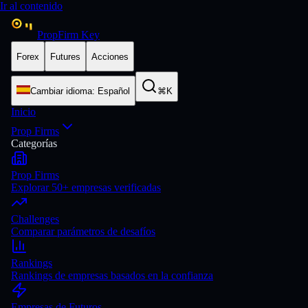
Ir al contenido
PropFirm Key
Forex
Futures
Acciones
Cambiar idioma
:
Español
⌘K
Inicio
Prop Firms
Categorías
Prop Firms
Explorar 50+ empresas verificadas
Challenges
Comparar parámetros de desafíos
Rankings
Rankings de empresas basados en la confianza
Empresas de Futuros