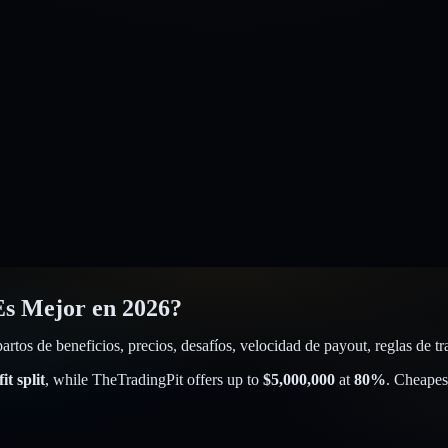
Es Mejor en 2026?
tos de beneficios, precios, desafíos, velocidad de payout, reglas de t
t split
, while
TheTradingPit
offers up to
$
5,000,000
at
80
%
. Cheapes