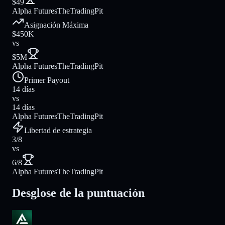
$49
Alpha Futures
TheTradingPit
Asignación Máxima
$450K
vs
$5M
Alpha Futures
TheTradingPit
Primer Payout
14 días
vs
14 días
Alpha Futures
TheTradingPit
Libertad de estrategia
3/8
vs
6/8
Alpha Futures
TheTradingPit
Desglose de la puntuación