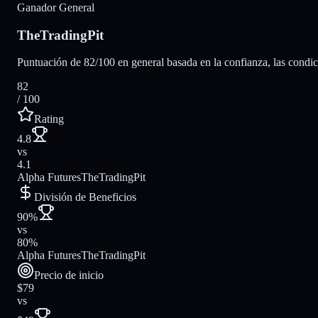
Ganador General
TheTradingPit
Puntuación de 82/100 en general basada en la confianza, las condicio
82
/ 100
Rating
4.8
vs
4.1
Alpha Futures
TheTradingPit
División de Beneficios
90%
vs
80%
Alpha Futures
TheTradingPit
Precio de inicio
$79
vs