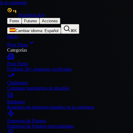
Ir al contenido
PropFirm Key
Forex
Futures
Acciones
Cambiar idioma
:
Español
⌘K
Inicio
Prop Firms
Categorías
Prop Firms
Explorar 50+ empresas verificadas
Challenges
Comparar parámetros de desafíos
Rankings
Rankings de empresas basados en la confianza
Empresas de Futuros
Empresas de Futuros especializadas