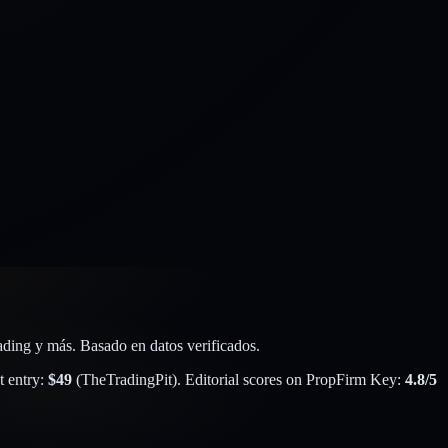
rading y más. Basado en datos verificados.
t entry:
$
49
(
TheTradingPit
). Editorial scores on PropFirm Key:
4.8
/5