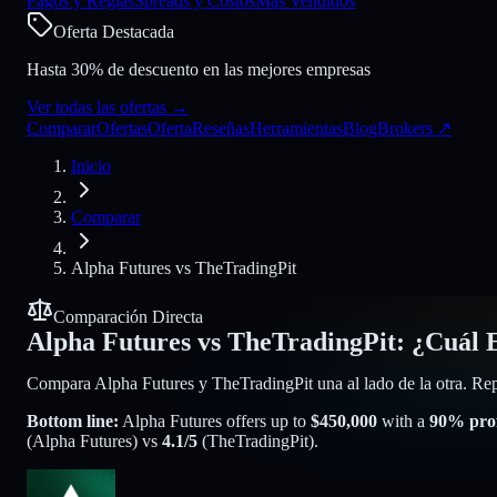
Pagos y Reglas
Spreads y Costos
Más Vendidos
Oferta Destacada
Hasta 30% de descuento en las mejores empresas
Ver todas las ofertas
→
Comparar
Ofertas
Oferta
Reseñas
Herramientas
Blog
Brokers
↗
Inicio
Comparar
Alpha Futures
vs
TheTradingPit
Comparación Directa
Alpha Futures
vs
TheTradingPit
:
¿Cuál 
Compara Alpha Futures y TheTradingPit una al lado de la otra. Repar
Bottom line:
Alpha Futures
offers up to
$
450,000
with a
90
% profi
(
Alpha Futures
) vs
4.1
/5
(
TheTradingPit
).