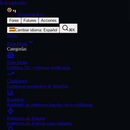
Ir al contenido
PropFirm Key
Forex
Futures
Acciones
Cambiar idioma
:
Español
⌘K
Inicio
Prop Firms
Categorías
Prop Firms
Explorar 50+ empresas verificadas
Challenges
Comparar parámetros de desafíos
Rankings
Rankings de empresas basados en la confianza
Empresas de Futuros
Empresas de Futuros especializadas