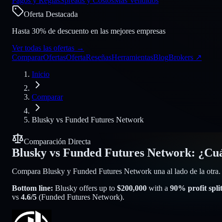
Pagos y Reglas
Spreads y Costos
Más Vendidos
Oferta Destacada
Hasta 30% de descuento en las mejores empresas
Ver todas las ofertas
→
Comparar
Ofertas
Oferta
Reseñas
Herramientas
Blog
Brokers
↗
Inicio
Comparar
Blusky
vs
Funded Futures Network
Comparación Directa
Blusky
vs
Funded Futures Network
:
¿Cuá
Compara Blusky y Funded Futures Network una al lado de la otra. Re
Bottom line:
Blusky
offers up to
$
200,000
with a
90
% profit spli
vs
4.6
/5
(
Funded Futures Network
).