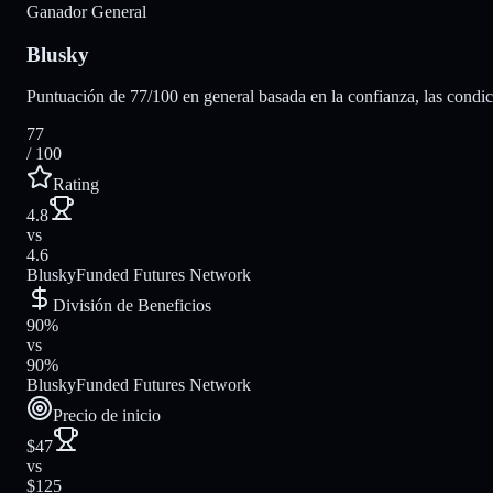
Ganador General
Blusky
Puntuación de 77/100 en general basada en la confianza, las condicio
77
/ 100
Rating
4.8
vs
4.6
Blusky
Funded Futures Network
División de Beneficios
90%
vs
90%
Blusky
Funded Futures Network
Precio de inicio
$47
vs
$125