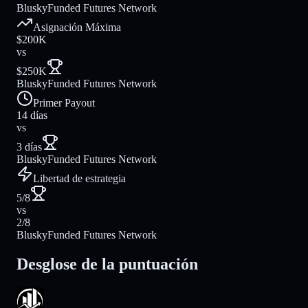
Blusky
Funded Futures Network
Asignación Máxima
$200K
vs
$250K
Blusky
Funded Futures Network
Primer Payout
14 días
vs
3 días
Blusky
Funded Futures Network
Libertad de estrategia
5/8
vs
2/8
Blusky
Funded Futures Network
Desglose de la puntuación