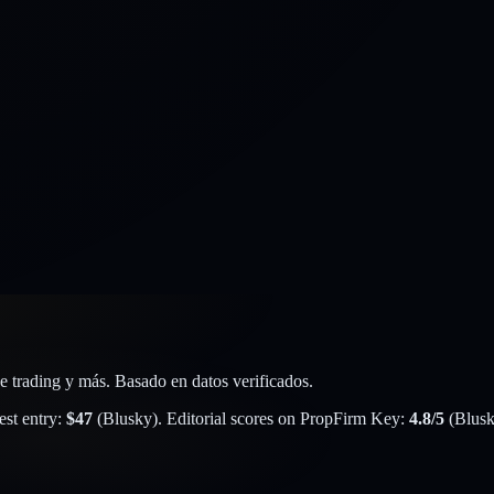
e trading y más. Basado en datos verificados.
st entry:
$
47
(
Blusky
). Editorial scores on PropFirm Key:
4.8
/5
(
Blus