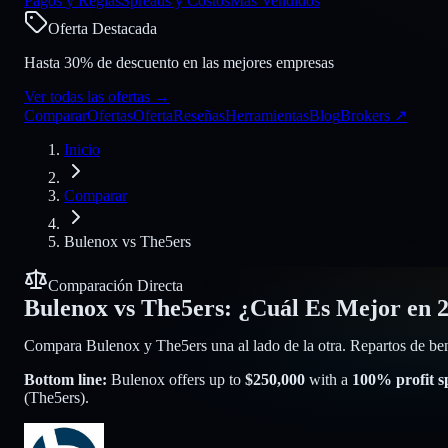
Pagos y Reglas
Spreads y Costos
Más Vendidos
Oferta Destacada
Hasta 30% de descuento en las mejores empresas
Ver todas las ofertas
→
Comparar
Ofertas
Oferta
Reseñas
Herramientas
Blog
Brokers
↗
Inicio
Comparar
Bulenox
vs
The5ers
Comparación Directa
Bulenox
vs
The5ers
:
¿Cuál Es Mejor en 
Compara Bulenox y The5ers una al lado de la otra. Repartos de bene
Bottom line:
Bulenox
offers up to
$
250,000
with a
100
% profit sp
(
The5ers
).