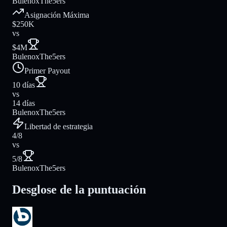
Bulenox
The5ers
Asignación Máxima
$250K
vs
$4M
Bulenox
The5ers
Primer Payout
10 días
vs
14 días
Bulenox
The5ers
Libertad de estrategia
4/8
vs
5/8
Bulenox
The5ers
Desglose de la puntuación