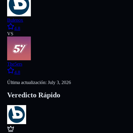
Bulenox
4.8
VS
The5ers
4.8
Última actualización: July 3, 2026
Veredicto Rápido