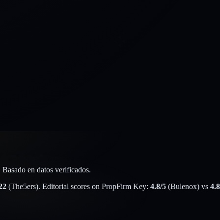
. Basado en datos verificados.
22
(
The5ers
). Editorial scores on PropFirm Key:
4.8
/5
(
Bulenox
) vs
4.8