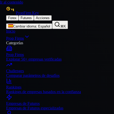
Ir al contenido
PropFirm Key
Forex
Futures
Acciones
Cambiar idioma
:
Español
⌘K
Inicio
Prop Firms
Categorías
Prop Firms
Explorar 50+ empresas verificadas
Challenges
Comparar parámetros de desafíos
Rankings
Rankings de empresas basados en la confianza
Empresas de Futuros
Empresas de Futuros especializadas