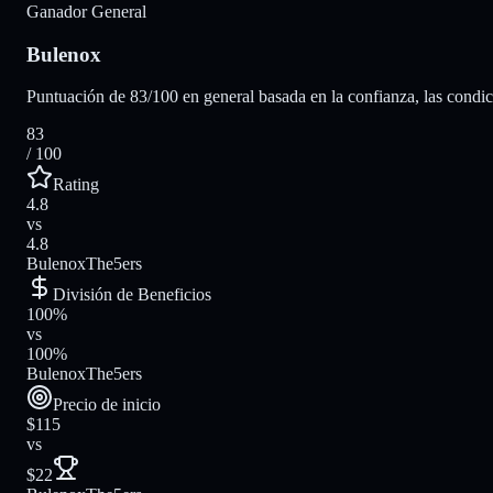
Ganador General
Bulenox
Puntuación de 83/100 en general basada en la confianza, las condicio
83
/ 100
Rating
4.8
vs
4.8
Bulenox
The5ers
División de Beneficios
100%
vs
100%
Bulenox
The5ers
Precio de inicio
$115
vs
$22