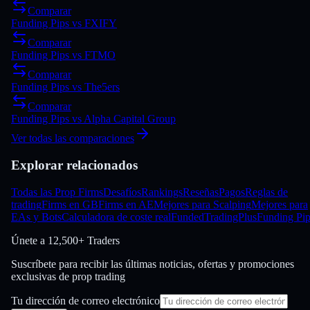
Comparar
Funding Pips
vs
FXIFY
Comparar
Funding Pips
vs
FTMO
Comparar
Funding Pips
vs
The5ers
Comparar
Funding Pips
vs
Alpha Capital Group
Ver todas las comparaciones
Explorar relacionados
Todas las Prop Firms
Desafíos
Rankings
Reseñas
Pagos
Reglas de
trading
Firms en GB
Firms en AE
Mejores para Scalping
Mejores para
EAs y Bots
Calculadora de coste real
FundedTradingPlus
Funding Pip
Únete a
12,500+ Traders
Suscríbete para recibir las últimas noticias, ofertas y promociones
exclusivas de prop trading
Tu dirección de correo electrónico