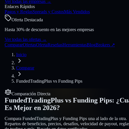
Ver todas las empresas
→
Enlaces Rápidos
Pagos y Reglas
Spreads y Costos
Más Vendidos
Oferta Destacada
Hasta 30% de descuento en las mejores empresas
Ver todas las ofertas
→
Comparar
Ofertas
Oferta
Reseñas
Herramientas
Blog
Brokers
↗
Inicio
Comparar
FundedTradingPlus
vs
Funding Pips
Comparación Directa
FundedTradingPlus
vs
Funding Pips
:
¿Cu
Es Mejor en 2026?
Compara FundedTradingPlus y Funding Pips una al lado de la otra.
Repartos de beneficios, precios, desafíos, velocidad de payout, regla
de trading y más. Basado en datos verificados.