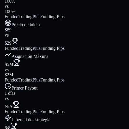
100%
vs
100%
FundedTradingPlus
Funding Pips
Precio de inicio
$89
vs
$29
FundedTradingPlus
Funding Pips
Asignación Máxima
$5M
vs
$2M
FundedTradingPlus
Funding Pips
Primer Payout
1 días
vs
N/A
FundedTradingPlus
Funding Pips
Libertad de estrategia
6/8