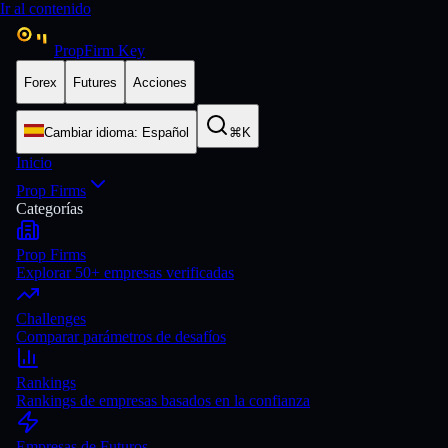
Ir al contenido
PropFirm Key
Forex
Futures
Acciones
Cambiar idioma
:
Español
⌘K
Inicio
Prop Firms
Categorías
Prop Firms
Explorar 50+ empresas verificadas
Challenges
Comparar parámetros de desafíos
Rankings
Rankings de empresas basados en la confianza
Empresas de Futuros