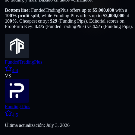
Bottom line:
FundedTradingPlus
offers up to
$
5,000,000
with a
100
% profit split
, while
Funding Pips
offers up to
$
2,000,000
at
100
%
. Cheapest entry:
$
29
(
Funding Pips
). Editorial scores on
PropFirm Key:
4.4
/5
(
FundedTradingPlus
) vs
4.5
/5
(
Funding Pips
).
FundedTradingPlus
4.4
VS
Funding Pips
4.5
Última actualización: July 3, 2026