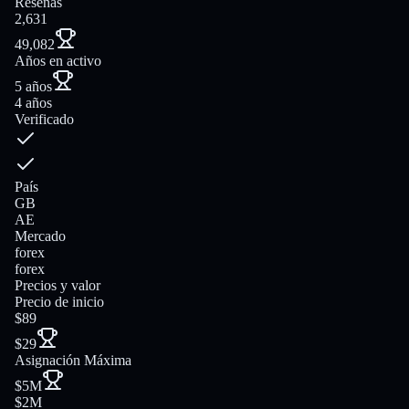
Reseñas
2,631
49,082
Años en activo
5 años
4 años
Verificado
País
GB
AE
Mercado
forex
forex
Precios y valor
Precio de inicio
$89
$29
Asignación Máxima
$5M
$2M