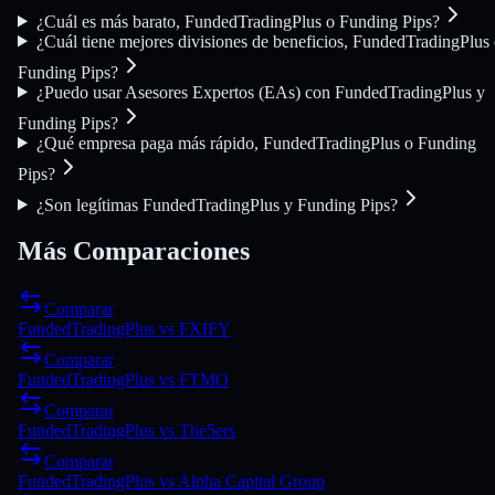
¿Cuál es más barato, FundedTradingPlus o Funding Pips?
¿Cuál tiene mejores divisiones de beneficios, FundedTradingPlus
Funding Pips?
¿Puedo usar Asesores Expertos (EAs) con FundedTradingPlus y
Funding Pips?
¿Qué empresa paga más rápido, FundedTradingPlus o Funding
Pips?
¿Son legítimas FundedTradingPlus y Funding Pips?
Más Comparaciones
Comparar
FundedTradingPlus
vs
FXIFY
Comparar
FundedTradingPlus
vs
FTMO
Comparar
FundedTradingPlus
vs
The5ers
Comparar
FundedTradingPlus
vs
Alpha Capital Group