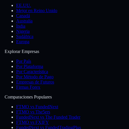
EE.UU.
Mejor en Reino Unido
Canadá
Australia
India
Nigeria
Sudáfrica
Europa
Explorar Empresas
Por País
Por Plataforma
Por Característica
Por Método de Pago
Empresas de Futuros
Firmas Forex
Comparaciones Populares
FTMO vs FundedNext
FTMO vs The5ers
FundedNext vs The Funded Trader
FTMO vs FXIFY
FundedNext vs FundedTradingPlus