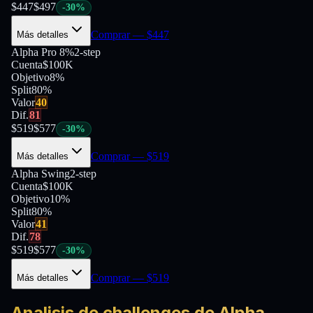
$
447
$
497
-
30
%
Comprar
— $
447
Más detalles
Alpha Pro 8%
2-step
Cuenta
$100K
Objetivo
8%
Split
80
%
Valor
40
Dif.
81
$
519
$
577
-
30
%
Comprar
— $
519
Más detalles
Alpha Swing
2-step
Cuenta
$100K
Objetivo
10%
Split
80
%
Valor
41
Dif.
78
$
519
$
577
-
30
%
Comprar
— $
519
Más detalles
Analisis de challenges de Alpha