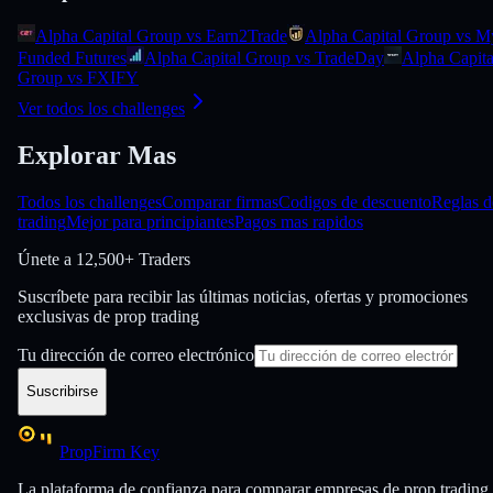
Alpha Capital Group vs Earn2Trade
Alpha Capital Group vs M
Funded Futures
Alpha Capital Group vs TradeDay
Alpha Capita
Group vs FXIFY
Ver todos los challenges
Explorar Mas
Todos los challenges
Comparar firmas
Codigos de descuento
Reglas d
trading
Mejor para principiantes
Pagos mas rapidos
Únete a
12,500+ Traders
Suscríbete para recibir las últimas noticias, ofertas y promociones
exclusivas de prop trading
Tu dirección de correo electrónico
Suscribirse
PropFirm Key
La plataforma de confianza para comparar empresas de prop trading