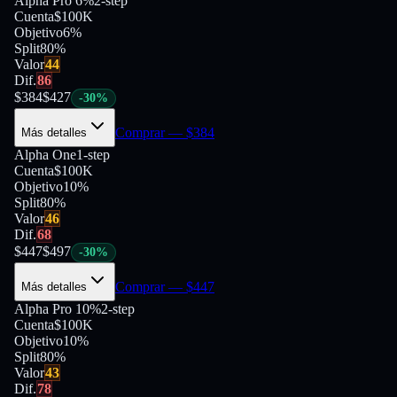
Alpha Pro 6%
2-step
Cuenta
$100K
Objetivo
6%
Split
80
%
Valor
44
Dif.
86
$
384
$
427
-
30
%
Comprar
— $
384
Más detalles
Alpha One
1-step
Cuenta
$100K
Objetivo
10%
Split
80
%
Valor
46
Dif.
68
$
447
$
497
-
30
%
Comprar
— $
447
Más detalles
Alpha Pro 10%
2-step
Cuenta
$100K
Objetivo
10%
Split
80
%
Valor
43
Dif.
78