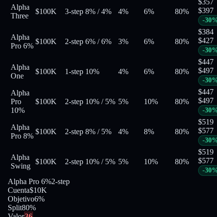
$
357
Alpha
$
397
$100K
3-step
8%
/
4%
4%
6%
80
%
Three
-
30
$
384
Alpha
$
427
$100K
2-step
6%
/
6%
3%
6%
80
%
Pro 6%
-
30
$
447
Alpha
$
497
$100K
1-step
10%
4%
6%
80
%
One
-
30
$
447
Alpha
$
497
Pro
$100K
2-step
10%
/
5%
5%
10%
80
%
10%
-
30
$
519
Alpha
$
577
$100K
2-step
8%
/
5%
4%
8%
80
%
Pro 8%
-
30
$
519
Alpha
$
577
$100K
2-step
10%
/
5%
5%
10%
80
%
Swing
-
30
Alpha Pro 6%
2-step
Cuenta
$10K
Objetivo
6%
Split
80
%
Valor
36