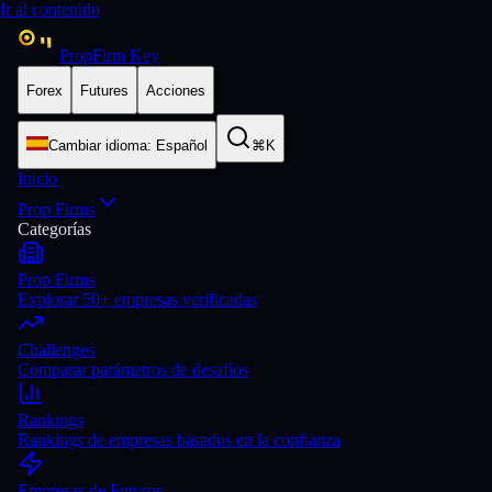
Ir al contenido
PropFirm Key
Forex
Futures
Acciones
Cambiar idioma
:
Español
⌘K
Inicio
Prop Firms
Categorías
Prop Firms
Explorar 50+ empresas verificadas
Challenges
Comparar parámetros de desafíos
Rankings
Rankings de empresas basados en la confianza
Empresas de Futuros