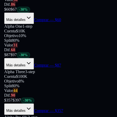
Dif.
86
$
60
$
67
-
30
%
Comprar
— $
60
Más detalles
Alpha One
1-step
Cuenta
$10K
Objetivo
10%
Split
80
%
Valor
31
Dif.
68
$
87
$
97
-
30
%
Comprar
— $
87
Más detalles
Alpha Three
3-step
Cuenta
$100K
Objetivo
8%
Split
80
%
Valor
44
Dif.
90
$
357
$
397
-
30
%
Comprar
— $
357
Más detalles