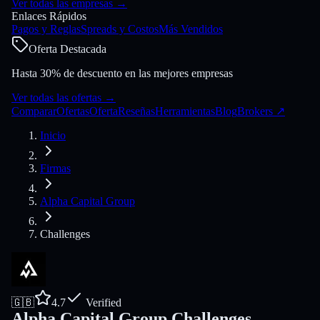
Ver todas las empresas
→
Enlaces Rápidos
Pagos y Reglas
Spreads y Costos
Más Vendidos
Oferta Destacada
Hasta 30% de descuento en las mejores empresas
Ver todas las ofertas
→
Comparar
Ofertas
Oferta
Reseñas
Herramientas
Blog
Brokers
↗
Inicio
Firmas
Alpha Capital Group
Challenges
🇬🇧
4.7
Verified
Alpha Capital Group Challenges