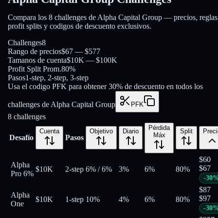
Compara los 8 challenges de Alpha Capital Group — precios, reglas
profit splits y codigos de descuento exclusivos.
Challenges
8
Rango de precios
$67 — $577
Tamanos de cuenta
$10K — $100K
Profit Split Prom.
80%
Pasos
1-step, 2-step, 3-step
Usa el codigo PFK para obtener 30% de descuento en todos los
challenges de Alpha Capital Group
PFK
8
challenges
Pérdida
Cuenta
Objetivo
Diario
Split
Preci
Máx
Desafío
Pasos
$
60
Alpha
$
67
$10K
2-step
6%
/
6%
3%
6%
80
%
Pro 6%
-
30
$
87
Alpha
$
97
$10K
1-step
10%
4%
6%
80
%
One
-
30