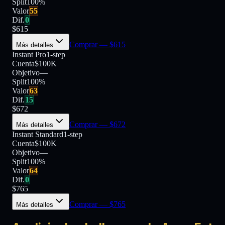
Split
100
%
Valor
55
Dif.
0
$
615
Comprar
— $
615
Más detalles
Instant Pro
1-step
Cuenta
$100K
Objetivo
—
Split
100
%
Valor
63
Dif.
15
$
672
Comprar
— $
672
Más detalles
Instant Standard
1-step
Cuenta
$100K
Objetivo
—
Split
100
%
Valor
64
Dif.
0
$
765
Comprar
— $
765
Más detalles