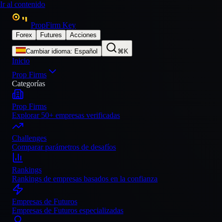
Ir al contenido
PropFirm Key
Forex
Futures
Acciones
Cambiar idioma
:
Español
⌘K
Inicio
Prop Firms
Categorías
Prop Firms
Explorar 50+ empresas verificadas
Challenges
Comparar parámetros de desafíos
Rankings
Rankings de empresas basados en la confianza
Empresas de Futuros
Empresas de Futuros especializadas