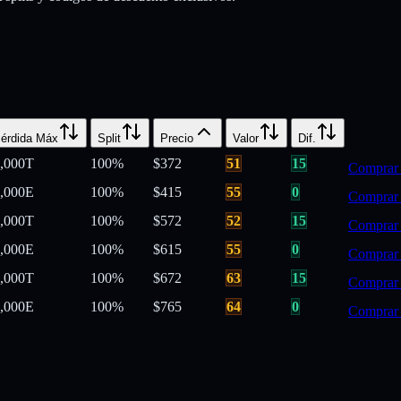
érdida Máx
Split
Precio
Valor
Dif.
,000
T
100
%
$
372
51
15
Comprar
,000
E
100
%
$
415
55
0
Comprar
,000
T
100
%
$
572
52
15
Comprar
,000
E
100
%
$
615
55
0
Comprar
,000
T
100
%
$
672
63
15
Comprar
,000
E
100
%
$
765
64
0
Comprar