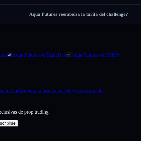
Aqua Futures reembolsa la tarifa del challenge?
ures
Aqua Futures vs TradeDay
Aqua Futures vs FXIFY
de trading
Mejor para principiantes
Pagos mas rapidos
exclusivas de prop trading
scribirse