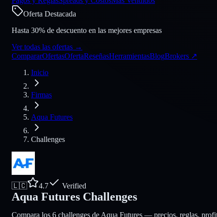
Pagos y Reglas
Spreads y Costos
Más Vendidos
Oferta Destacada
Hasta 30% de descuento en las mejores empresas
Ver todas las ofertas
→
Comparar
Ofertas
Oferta
Reseñas
Herramientas
Blog
Brokers
↗
Inicio
Firmas
Aqua Futures
Challenges
🇱🇨
4.7
Verified
Aqua Futures Challenges
Compara los 6 challenges de Aqua Futures — precios, reglas, profit