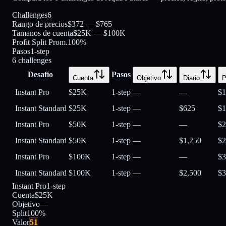
Challenges
6
Rango de precios
$372 — $765
Tamanos de cuenta
$25K — $100K
Profit Split Prom.
100%
Pasos
1-step
6
challenges
Desafío
Pasos
Cuenta
Objetivo
Diario
P
Instant Pro
$25K
1-step
—
—
$1
Instant Standard
$25K
1-step
—
$625
$1
Instant Pro
$50K
1-step
—
—
$2
Instant Standard
$50K
1-step
—
$1,250
$2
Instant Pro
$100K
1-step
—
—
$3
Instant Standard
$100K
1-step
—
$2,500
$3
Instant Pro
1-step
Cuenta
$25K
Objetivo
—
Split
100
%
Valor
51