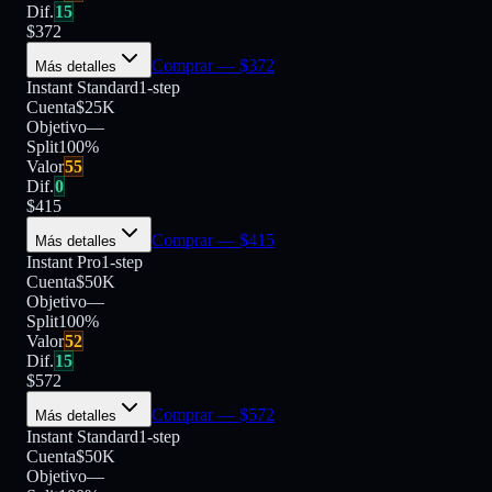
Dif.
15
$
372
Comprar
— $
372
Más detalles
Instant Standard
1-step
Cuenta
$25K
Objetivo
—
Split
100
%
Valor
55
Dif.
0
$
415
Comprar
— $
415
Más detalles
Instant Pro
1-step
Cuenta
$50K
Objetivo
—
Split
100
%
Valor
52
Dif.
15
$
572
Comprar
— $
572
Más detalles
Instant Standard
1-step
Cuenta
$50K
Objetivo
—