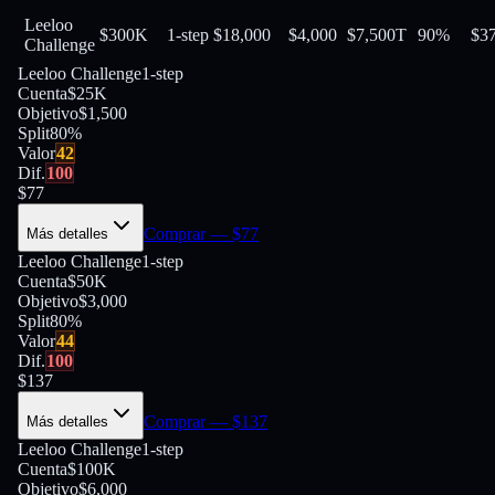
Leeloo
$300K
1-step
$18,000
$4,000
$7,500
T
90
%
$
3
Challenge
Leeloo Challenge
1-step
Cuenta
$25K
Objetivo
$1,500
Split
80
%
Valor
42
Dif.
100
$
77
Comprar
— $
77
Más detalles
Leeloo Challenge
1-step
Cuenta
$50K
Objetivo
$3,000
Split
80
%
Valor
44
Dif.
100
$
137
Comprar
— $
137
Más detalles
Leeloo Challenge
1-step
Cuenta
$100K
Objetivo
$6,000