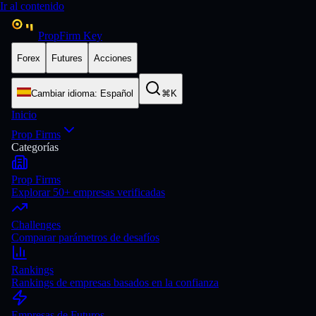
Ir al contenido
PropFirm Key
Forex
Futures
Acciones
Cambiar idioma
:
Español
⌘K
Inicio
Prop Firms
Categorías
Prop Firms
Explorar 50+ empresas verificadas
Challenges
Comparar parámetros de desafíos
Rankings
Rankings de empresas basados en la confianza
Empresas de Futuros