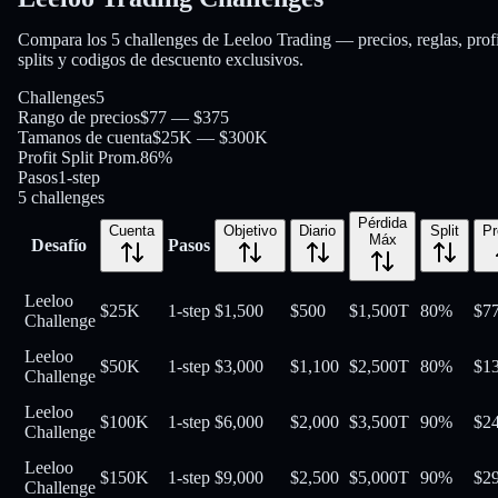
Compara los 5 challenges de Leeloo Trading — precios, reglas, profi
splits y codigos de descuento exclusivos.
Challenges
5
Rango de precios
$77 — $375
Tamanos de cuenta
$25K — $300K
Profit Split Prom.
86%
Pasos
1-step
5
challenges
Pérdida
Cuenta
Objetivo
Diario
Split
Pr
Máx
Desafío
Pasos
Leeloo
$25K
1-step
$1,500
$500
$1,500
T
80
%
$
7
Challenge
Leeloo
$50K
1-step
$3,000
$1,100
$2,500
T
80
%
$
1
Challenge
Leeloo
$100K
1-step
$6,000
$2,000
$3,500
T
90
%
$
2
Challenge
Leeloo
$150K
1-step
$9,000
$2,500
$5,000
T
90
%
$
2
Challenge