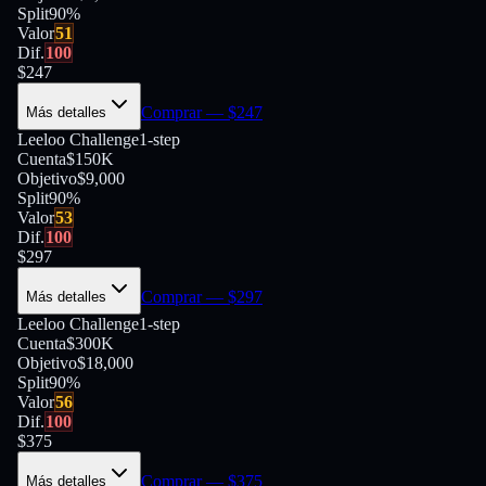
Split
90
%
Valor
51
Dif.
100
$
247
Comprar
— $
247
Más detalles
Leeloo Challenge
1-step
Cuenta
$150K
Objetivo
$9,000
Split
90
%
Valor
53
Dif.
100
$
297
Comprar
— $
297
Más detalles
Leeloo Challenge
1-step
Cuenta
$300K
Objetivo
$18,000
Split
90
%
Valor
56
Dif.
100
$
375
Comprar
— $
375
Más detalles