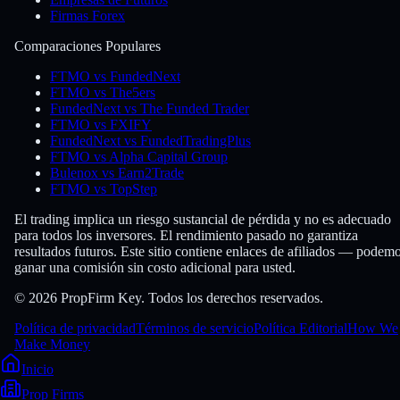
Firmas Forex
Comparaciones Populares
FTMO vs FundedNext
FTMO vs The5ers
FundedNext vs The Funded Trader
FTMO vs FXIFY
FundedNext vs FundedTradingPlus
FTMO vs Alpha Capital Group
Bulenox vs Earn2Trade
FTMO vs TopStep
El trading implica un riesgo sustancial de pérdida y no es adecuado
para todos los inversores. El rendimiento pasado no garantiza
resultados futuros. Este sitio contiene enlaces de afiliados — podem
ganar una comisión sin costo adicional para usted.
© 2026 PropFirm Key. Todos los derechos reservados.
Política de privacidad
Términos de servicio
Política Editorial
How We
Make Money
Inicio
Prop Firms