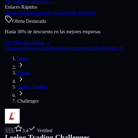
Ver todas las empresas
→
Enlaces Rápidos
Pagos y Reglas
Spreads y Costos
Más Vendidos
Oferta Destacada
Hasta 30% de descuento en las mejores empresas
Ver todas las ofertas
→
Comparar
Ofertas
Oferta
Reseñas
Herramientas
Blog
Brokers
↗
Inicio
Firmas
Leeloo Trading
Challenges
🇺🇸
3.4
Verified
Leeloo Trading Challenges