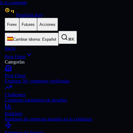
Ir al contenido
PropFirm Key
Forex
Futures
Acciones
Cambiar idioma
:
Español
⌘K
Inicio
Prop Firms
Categorías
Prop Firms
Explorar 50+ empresas verificadas
Challenges
Comparar parámetros de desafíos
Rankings
Rankings de empresas basados en la confianza
Empresas de Futuros