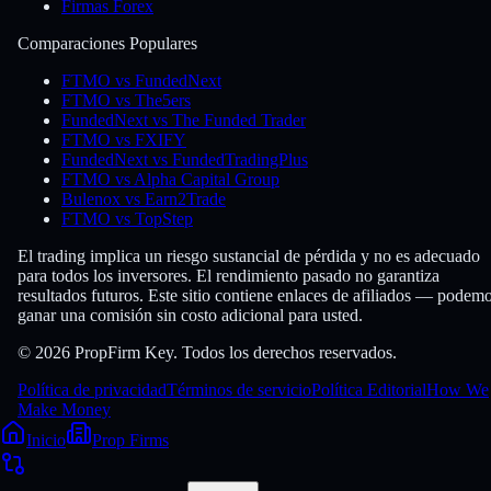
Firmas Forex
Comparaciones Populares
FTMO vs FundedNext
FTMO vs The5ers
FundedNext vs The Funded Trader
FTMO vs FXIFY
FundedNext vs FundedTradingPlus
FTMO vs Alpha Capital Group
Bulenox vs Earn2Trade
FTMO vs TopStep
El trading implica un riesgo sustancial de pérdida y no es adecuado
para todos los inversores. El rendimiento pasado no garantiza
resultados futuros. Este sitio contiene enlaces de afiliados — podem
ganar una comisión sin costo adicional para usted.
© 2026 PropFirm Key. Todos los derechos reservados.
Política de privacidad
Términos de servicio
Política Editorial
How We
Make Money
Inicio
Prop Firms