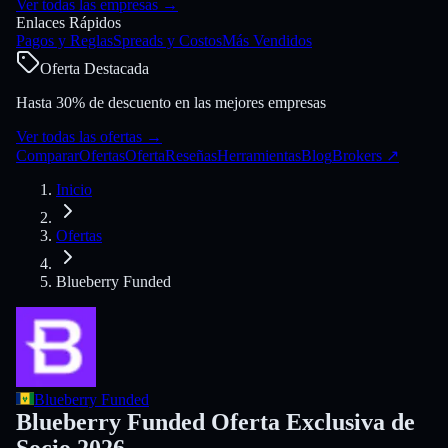
Ver todas las empresas
→
Enlaces Rápidos
Pagos y Reglas
Spreads y Costos
Más Vendidos
Oferta Destacada
Hasta 30% de descuento en las mejores empresas
Ver todas las ofertas
→
Comparar
Ofertas
Oferta
Reseñas
Herramientas
Blog
Brokers
↗
Inicio
Ofertas
Blueberry Funded
Blueberry Funded
Blueberry Funded Oferta Exclusiva de
Socio 2026