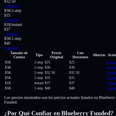
$32.50
Comprar
$5K
2-step
$35
Comprar
$1K
instant
$37
Comprar
$5K
1-step
$40
Comprar
Tamaño de
Precio
Con
Tipo
Ahorras
Acti
Cuenta
Original
Descuento
$5K
2-step
$25
$25
Compr
$3K
2-step
$30
$30
Compr
$5K
2-step
$32.50
$32.50
Compr
$5K
2-step
$35
$35
Compr
$1K
instant
$37
$37
Compr
$5K
1-step
$40
$40
Compr
Los precios mostrados son los precios actuales listados en Blueberry
Funded.
¿Por Qué Confiar en Blueberry Funded?