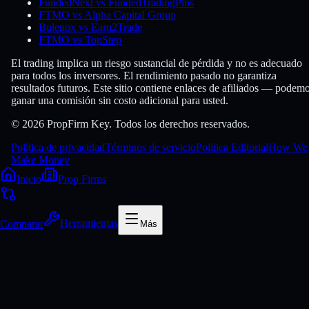
FundedNext vs FundedTradingPlus
FTMO vs Alpha Capital Group
Bulenox vs Earn2Trade
FTMO vs TopStep
El trading implica un riesgo sustancial de pérdida y no es adecuado
para todos los inversores. El rendimiento pasado no garantiza
resultados futuros. Este sitio contiene enlaces de afiliados — podem
ganar una comisión sin costo adicional para usted.
© 2026 PropFirm Key. Todos los derechos reservados.
Política de privacidad
Términos de servicio
Política Editorial
How We
Make Money
Inicio
Prop Firms
Comparar
Herramientas
Más