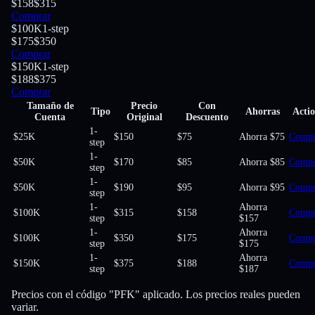
$158
$315
Comprar
$100K
1-step
$175
$350
Comprar
$150K
1-step
$188
$375
Comprar
Tamaño de
Precio
Con
Tipo
Ahorras
Acti
Cuenta
Original
Descuento
1-
$25K
$150
$75
Ahorra $75
Compr
step
1-
$50K
$170
$85
Ahorra $85
Compr
step
1-
$50K
$190
$95
Ahorra $95
Compr
step
1-
Ahorra
$100K
$315
$158
Compr
step
$157
1-
Ahorra
$100K
$350
$175
Compr
step
$175
1-
Ahorra
$150K
$375
$188
Compr
step
$187
Precios con el código "PFK" aplicado. Los precios reales pueden
variar.