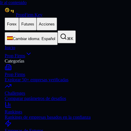
Ir al contenido
PropFirm Key
Forex
Futures
Acciones
Cambiar idioma
:
Español
⌘K
Inicio
Prop Firms
Categorías
Prop Firms
Explorar 50+ empresas verificadas
Challenges
Comparar parámetros de desafíos
Rankings
Rankings de empresas basados en la confianza
Empresas de Futuros