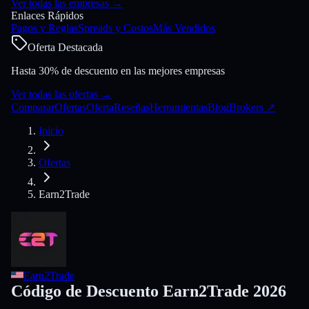
Ver todas las empresas
→
Enlaces Rápidos
Pagos y Reglas
Spreads y Costos
Más Vendidos
Oferta Destacada
Hasta 30% de descuento en las mejores empresas
Ver todas las ofertas
→
Comparar
Ofertas
Oferta
Reseñas
Herramientas
Blog
Brokers
↗
Inicio
Ofertas
Earn2Trade
Earn2Trade
Código de Descuento Earn2Trade 2026