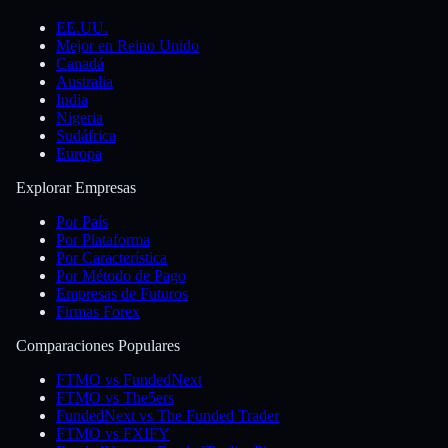
EE.UU.
Mejor en Reino Unido
Canadá
Australia
India
Nigeria
Sudáfrica
Europa
Explorar Empresas
Por País
Por Plataforma
Por Característica
Por Método de Pago
Empresas de Futuros
Firmas Forex
Comparaciones Populares
FTMO vs FundedNext
FTMO vs The5ers
FundedNext vs The Funded Trader
FTMO vs FXIFY